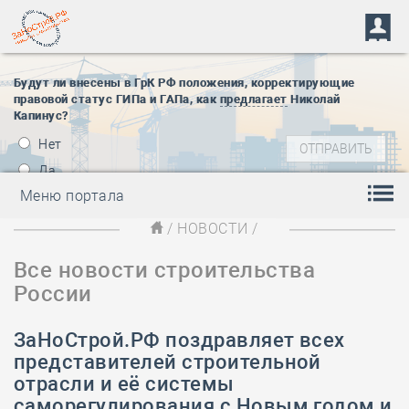
Будут ли внесены в ГрК РФ положения, корректирующие
правовой статус ГИПа и ГАПа, как
предлагает
Николай
Капинус?
Нет
Да
Меню портала
/
НОВОСТИ
/
Все новости строительства
России
ЗаНоСтрой.РФ поздравляет всех
представителей строительной
отрасли и её системы
саморегулирования с Новым годом и