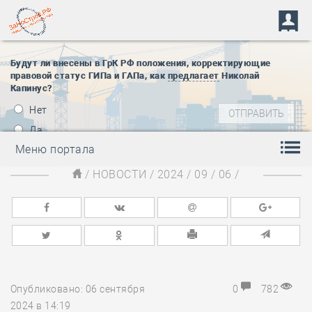
Будут ли внесены в ГрК РФ положения, корректирующие
правовой статус ГИПа и ГАПа, как
предлагает
Николай
Капинус?
Нет
Да
Меню портала
/
НОВОСТИ
/
2024
/
09
/
06
/
Опубликовано: 06 сентября
0
782
2024 в 14:19