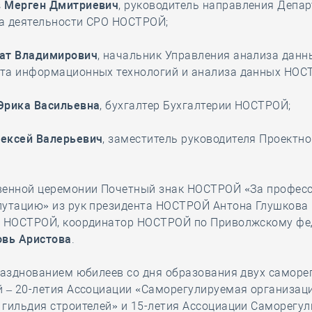
 Мерген Дмитриевич
, руководитель направления Депа
а деятельности СРО НОСТРОЙ;
ат Владимирович
, начальник Управления анализа данн
та информационных технологий и анализа данных НОС
Эрика Васильевна
, бухгалтер Бухгалтерии НОСТРОЙ;
ексей Валерьевич
, заместитель руководителя Проектн
венной церемонии Почетный знак НОСТРОЙ «За профес
путацию» из рук президента НОСТРОЙ Антона Глушкова
а НОСТРОЙ, координатор НОСТРОЙ по Приволжскому ф
вь Аристова
.
празднованием юбилеев со дня образования двух самор
й – 20-летия Ассоциации «Саморегулируемая организац
 гильдия строителей» и 15-летия Ассоциации Саморегу