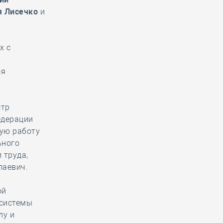
 Лисечко
и
х с
ся
стр
едерации
ную работу
ьного
 труда,
лаевич.
ой
 системы
лу и