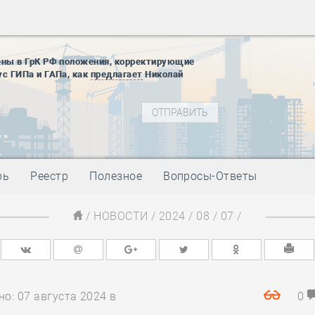
12 августа
22 августа
01 сентябр
ены в ГрК РФ положения, корректирующие
10 ноября
ус ГИПа и ГАПа, как
предлагает
Николай
27 января
блокады
01 мая
-
Д
09 мая
-
Д
28 мая
-
Д
рь
Реестр
Полезное
Вопросы-Ответы
12 августа
22 августа
/
НОВОСТИ
/
2024
/
08
/
07
/
01 сентябр
10 ноября
27 января
блокады
01 мая
-
Д
о: 07 августа 2024 в
0
09 мая
-
Д