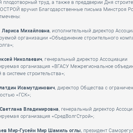
 плодотворный труд, а также в преддверии Дня строит
НОСТРОЙ вручил Благодарственные письма Минстроя Ро
тмечены:
 Лариса Михайловна
, исполнительный директор Ассоци
руемой организации «Объединение строительного комп
олга»;
ексей Николаевич
, генеральный директор Ассоциации
ируемая организация «ВГАСУ Межрегиональное объеди
 в системе строительства»;
латдин Исамутдинович
, директор Общества с ограниче
остью «ГСК»;
Светлана Владимировна
, генеральный директор Ассоц
ируемая организация «СредВолгСтрой»;
ев Мир-Гусейн Мир Шамиль оглы
, президент Саморег