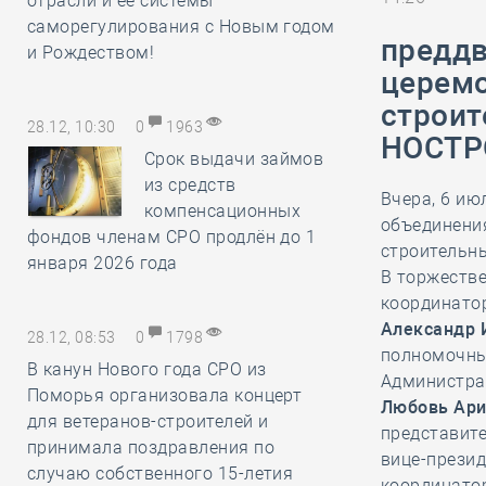
отрасли и её системы
саморегулирования с Новым годом
преддв
и Рождеством!
церемо
строит
28.12, 10:30
0
1963
НОСТР
Срок выдачи займов
из средств
Вчера, 6 ию
компенсационных
объединени
фондов членам СРО продлён до 1
строительн
января 2026 года
В торжеств
координатор
Александр 
28.12, 08:53
0
1798
полномочны
В канун Нового года СРО из
Администра
Поморья организовала концерт
Любовь Ари
для ветеранов-строителей и
представите
принимала поздравления по
вице-прези
случаю собственного 15-летия
координато