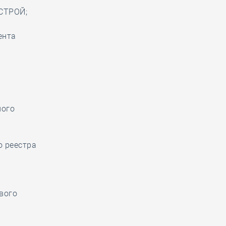
ОСТРОЙ;
ента
ного
о реестра
вого