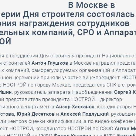
28 мая
-
Д
В Москве в
ерии Дня строителя состоялась
ния награждения сотрудников
ельных компаний, СРО и Аппара
ОЙ
ля в преддверии Дня строителя президент Национально
я строителей
Антон Глушков
в Москве наградил предста
ых компаний, саморегулируемых организаций и Аппара
енной церемонии приняли участие вице-президент НОСТ
 НОСТРОЙ по городу Москве, председатель СПК в строи
Ишин
, руководитель аппарата Нацобъединения
Сергей 
й представитель президента НОСТРОЙ – директор
тивного департамента
Анзор Хасханов
, координаторы
стова,
Юрий Десятков
и
Алексей Подлуцкий
, руководит
ли центров оценки квалификации, а по видео-конференц
дент НОСТРОЙ, координатор НОСТРОЙ по СЗФО
Антон М
ры НОСТРОЙ по СКФО
Фидар Кудзоев
и по ЮФО
Батырб