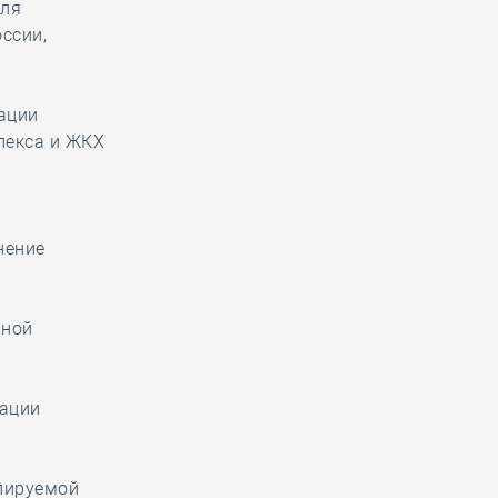
еля
ссии,
ации
лекса и ЖКХ
нение
нной
иации
улируемой