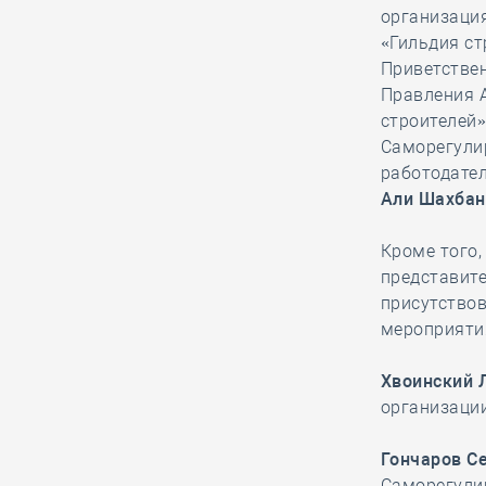
Директору СРО – на заметку! В
организаци
каких случаях могут быть
«Гильдия ст
изменены существенные условия
Приветстве
контракта в 2025 году
Правления 
строителей
Саморегули
26.12, 08:53
0
1469
работодател
В наступающем 2025 году стартует
Али Шахбан
седьмой поток проекта
«Экспертиза будущего»
Кроме того
представит
присутствов
25.12, 15:48
0
1536
мероприяти
Свердловская СРО получила
благодарственное письмо из
Хвоинский 
Аппарата представителя
организаци
Президента России за помощь
бойцам на передовой
Гончаров С
Саморегули