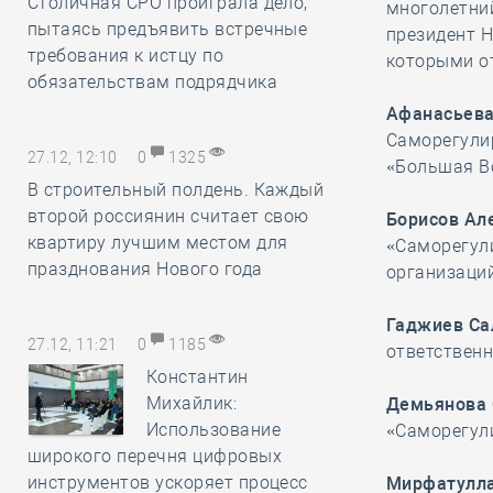
Столичная СРО проиграла дело,
многолетний
пытаясь предъявить встречные
президент 
требования к истцу по
которыми о
обязательствам подрядчика
Афанасьева
Саморегули
27.12, 12:10
0
1325
«Большая В
В строительный полдень. Каждый
второй россиянин считает свою
Борисов Ал
квартиру лучшим местом для
«Саморегул
празднования Нового года
организаций
Гаджиев Са
27.12, 11:21
0
1185
ответственн
Константин
Михайлик:
Демьянова 
Использование
«Саморегул
широкого перечня цифровых
инструментов ускоряет процесс
Мирфатулла