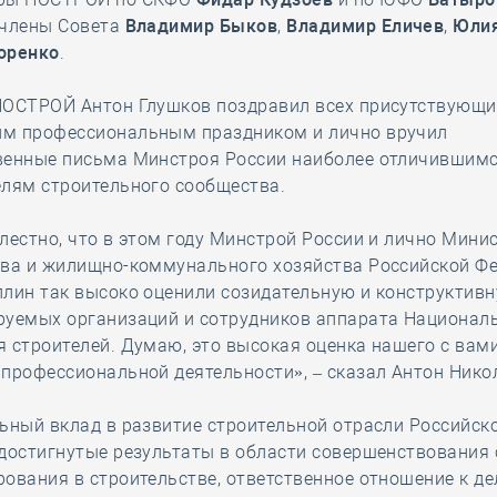
 члены Совета
Владимир Быков
,
Владимир Еличев
,
Юлия
оренко
.
НОСТРОЙ Антон Глушков поздравил всех присутствующи
м профессиональным праздником и лично вручил
венные письма Минстроя России наиболее отличившим
елям строительного сообщества.
лестно, что в этом году Минстрой России и лично Мини
тва и жилищно-коммунального хозяйства Российской Ф
лин так высоко оценили созидательную и конструктив
руемых организаций и сотрудников аппарата Национал
 строителей. Думаю, это высокая оценка нашего с вами
профессиональной деятельности», – сказал Антон Нико
ьный вклад в развитие строительной отрасли Российск
 достигнутые результаты в области совершенствования
ования в строительстве, ответственное отношение к де