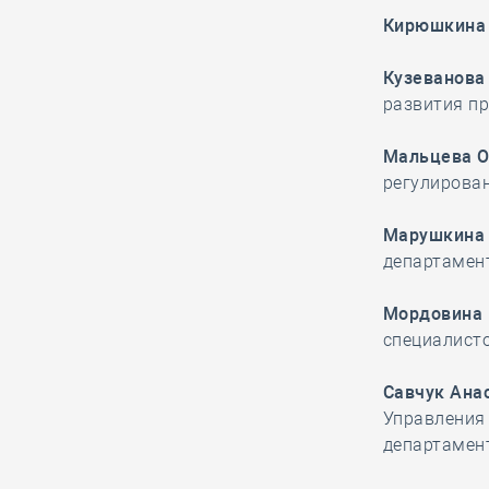
Кирюшкина 
Удмуртская СРО намерена
избавить своих участников от
Кузеванова
«куцых смет» с целью повысить
развития п
заработную плату строителей
Мальцева О
регулирова
26.12, 14:24
0
1302
Ирек Файзуллин
Марушкина 
вместе с членами
департамен
Кабмина принимает
участие во Всероссийской акции
Мордовина 
«Ёлка желаний»
специалисто
Савчук Ана
26.12, 13:18
0
1231
Управления
Новгородская СРО избежала
департамен
субсидиарной ответственности,
поскольку истец не доказал вину