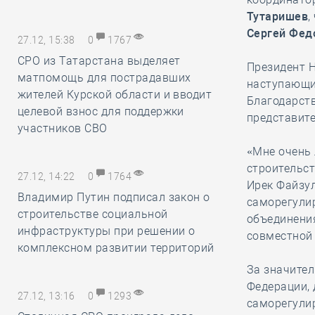
Тутаришев
,
Сергей Фед
27.12, 15:38
0
1767
СРО из Татарстана выделяет
Президент 
матпомощь для пострадавших
наступающи
жителей Курской области и вводит
Благодарст
целевой взнос для поддержки
представит
участников СВО
«Мне очень 
строительс
27.12, 14:22
0
1764
Ирек Файзул
Владимир Путин подписал закон о
саморегули
строительстве социальной
объединения
инфраструктуры при решении о
совместной 
комплексном развитии территорий
За значител
Федерации,
27.12, 13:16
0
1293
саморегулир