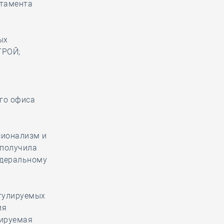
ртамента
ых
ТРОЙ;
ого офиса
сионализм и
 получила
едеральному
егулируемых
ия
лируемая