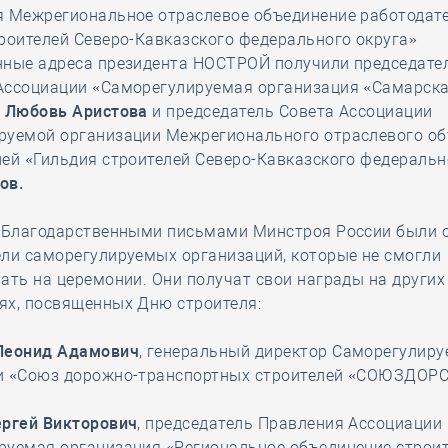
я Межрегиональное отраслевое объединение работодат
роителей Северо-Кавказского федерального округа»
нные адреса президента НОСТРОЙ получили председате
Ассоциации «Саморегулируемая организация «Самарска
»
Любовь Аристова
и председатель Совета Ассоциации
руемой организации Межрегионального отраслевого о
ей «Гильдия строителей Северо-Кавказского федеральн
ов.
, Благодарственными письмами Минстроя России были 
ели саморегулируемых организаций, которые не смогли
ать на церемонии. Они получат свои награды на других
ях, посвященных Дню строителя:
Леонид Адамович
, генеральный директор Саморегулир
и «Союз дорожно-транспортных строителей «СОЮЗДОР
ергей Викторович
, председатель Правления Ассоциации
руемая организация «Региональное объединение строи