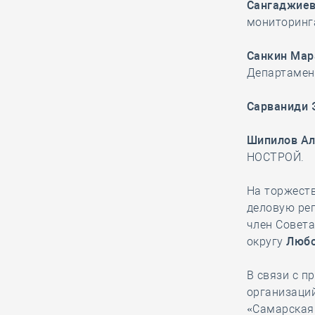
Сангаджиев
подрядчика в обнаруженных
мониторинг
дефектах
Санкин Мар
Департамен
26.12, 12:10
0
1239
В строительный полдень. На
Сарваниди 
Камчатке достроили новый
терминал главного аэропорта
Шипилов Ал
НОСТРОЙ.
26.12, 11:22
0
1285
На торжест
Средства компфондов московской
деловую ре
и петербургской строительных СРО,
член Совет
исключённых из Единого реестра,
округу
Любо
поступили в НОСТРОЙ
В связи с 
организаци
26.12, 10:14
0
1434
«Самарская