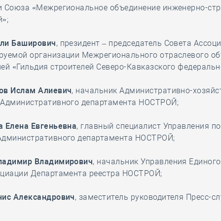
и Союза «Межрегиональное объединение инженерно-ст
»;
ли Баширович
, президент – председатель Совета Ассоц
руемой организации Межрегионального отраслевого о
ей «Гильдия строителей Северо-Кавказского федерально
ов Ислам Алиевич
, начальник Административно-хозяйс
 Административного департамента НОСТРОЙ;
а Елена Евгеньевна
, главный специалист Управления по
Административного департамента НОСТРОЙ;
ладимир Владимирович
, начальник Управления Единого
оциации Департамента реестра НОСТРОЙ;
нис Александрович
, заместитель руководителя Пресс-с