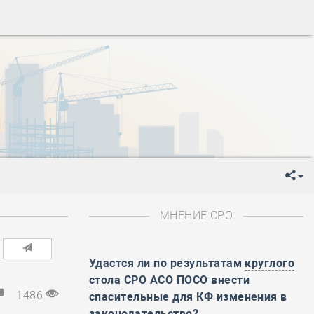
-
День Строителя
-
День Государственного флага Российской Федерации
я
-
День знаний
-
День сотрудника органов внутренних дел РФ
-
День полного освобождения Ленинграда от фашистской
ень Весны и Труда
ень Победы!
ень пограничника
-
День Строителя
-
День Государственного флага Российской Федерации
МНЕНИЕ СРО
я
-
День знаний
-
День сотрудника органов внутренних дел РФ
-
День полного освобождения Ленинграда от фашистской
Удастся ли по результатам
круглого
стола
СРО АСО ПОСО внести
ень Весны и Труда
1486
спасительные для КФ изменения в
ень Победы!
законодательство?