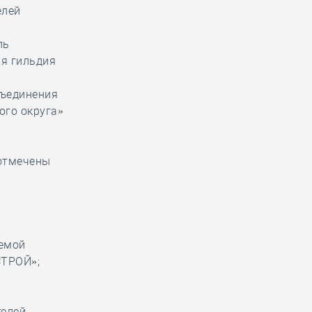
елей
ль
я гильдия
бъединения
ого округа»
отмечены
уемой
СТРОЙ»;
телей