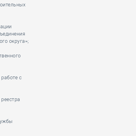
роительных
иации
бъединения
го округа»;
твенного
 работе с
 реестра
лужбы