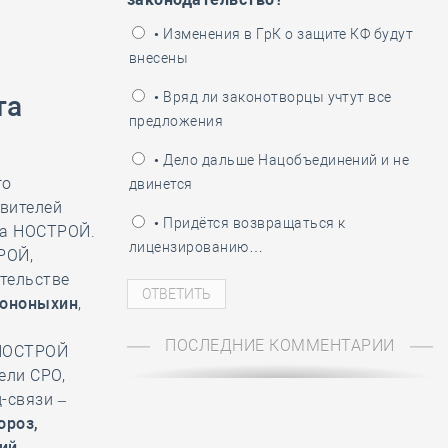
ень пограничника
• Изменения в ГрК о защите КФ будут
внесены
• Вряд ли законотворцы учтут все
та
предложения
• Дело дальше Нацобъединений и не
го
двинется
вителей
• Придётся возвращаться к
та НОСТРОЙ.
лицензированию…
РОЙ,
тельстве
Кононыхин
,
ПОСЛЕДНИЕ КОММЕНТАРИИ
 НОСТРОЙ
ели СРО,
-связи –
ороз,
ий