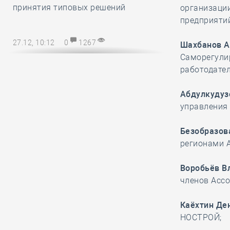
принятия типовых решений
организаци
предприятий
27.12, 10:12
0
1267
Шахбанов А
Саморегули
Директору СРО – на заметку! В
работодател
наступающем 2025 году
упрощается порядок возмещения
Абдулкудуз
расходов на охрану труда
управления
27.12, 08:51
0
1137
Безобразов
регионами 
Марат Хуснуллин
отметил, что объём
Воробьёв В
работ в
членов Асс
строительстве вырос более, чем на
32 процента с 2019 года
Каёхтин Де
НОСТРОЙ;
26.12, 15:46
0
1175