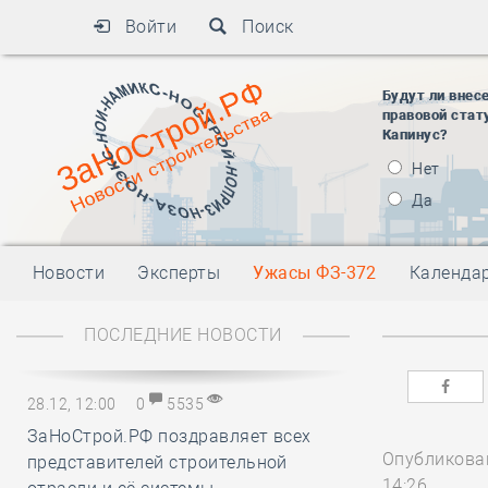
Войти
Поиск
Будут ли внес
правовой стат
Капинус?
Нет
Да
Новости
Эксперты
Ужасы ФЗ-372
Календа
ПОСЛЕДНИЕ НОВОСТИ
28.12, 12:00
0
5535
ЗаНоСтрой.РФ поздравляет всех
Опубликован
представителей строительной
14:26