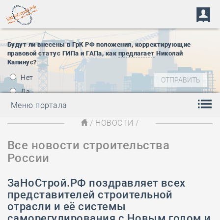
Будут ли внесены в ГрК РФ положения, корректирующие
правовой статус ГИПа и ГАПа, как
предлагает
Николай
Капинус?
Нет
Да
Меню портала
/
НОВОСТИ
/
Все новости строительства
России
ЗаНоСтрой.РФ поздравляет всех
представителей строительной
отрасли и её системы
саморегулирования с Новым годом и