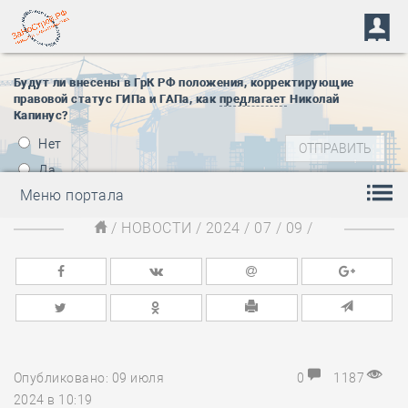
Будут ли внесены в ГрК РФ положения, корректирующие
правовой статус ГИПа и ГАПа, как
предлагает
Николай
Капинус?
Нет
Да
Меню портала
/
НОВОСТИ
/
2024
/
07
/
09
/
Опубликовано: 09 июля
0
1187
2024 в 10:19