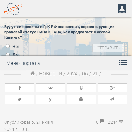
Будут ли внесены в ГрК РФ положения, корректирующие
правовой статус ГИПа и ГАПа, как
предлагает
Николай
Капинус?
Нет
Да
Меню портала
/
НОВОСТИ
/
2024
/
06
/
21
/
Опубликовано: 21 июня
0
2244
2024 в 10:13