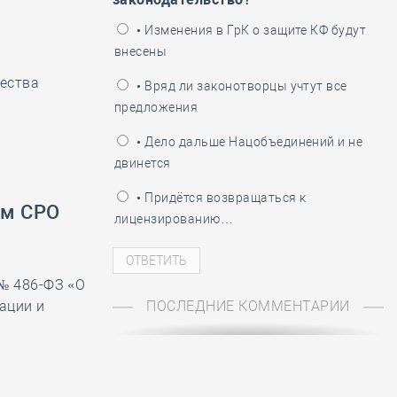
ень пограничника
• Изменения в ГрК о защите КФ будут
внесены
ества
• Вряд ли законотворцы учтут все
предложения
• Дело дальше Нацобъединений и не
двинется
• Придётся возвращаться к
ам СРО
лицензированию…
 № 486-ФЗ «О
ации и
ПОСЛЕДНИЕ КОММЕНТАРИИ