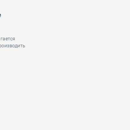
е
гается
роизводить