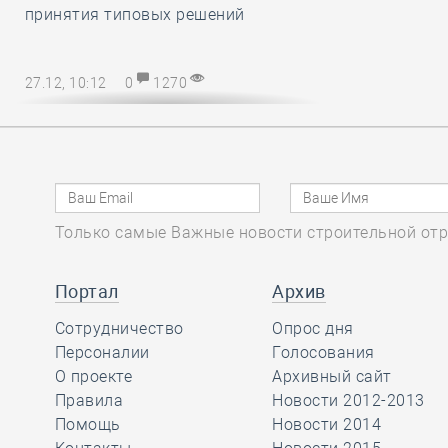
принятия типовых решений
27.12, 10:12
0
1270
Директору СРО – на заметку! В
наступающем 2025 году
упрощается порядок возмещения
расходов на охрану труда
Только самые Важные новости строительной отр
27.12, 08:51
0
1138
Марат Хуснуллин
Портал
Архив
отметил, что объём
Сотрудничество
Опрос дня
работ в
Персоналии
Голосования
строительстве вырос более, чем на
О проекте
Архивный сайт
32 процента с 2019 года
Правила
Новости 2012-2013
Помощь
Новости 2014
26.12, 15:46
0
1175