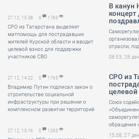
В канун 
концерт
27.12, 15:38
0
1769
поздрав
СРО из Татарстана выделяет
Саморегули
матпомощь для пострадавших
организова
жителей Курской области и вводит
отрасли, по
целевой взнос для поддержки
участников СВО
08:53, 28 д
СРО из 
27.12, 14:22
0
1765
пострад
Владимир Путин подписал закон о
целевой
строительстве социальной
инфраструктуры при решении о
Союз содей
комплексном развитии территорий
«Объединен
саморегуля
обращения 
27.12, 13:16
0
1293
15:38, 27 д