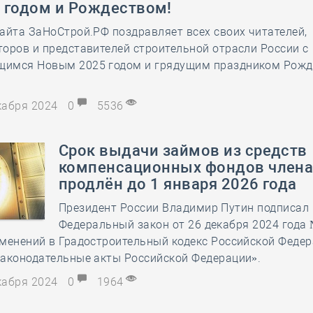
 годом и Рождеством!
28 мая
-
Д
айта ЗаНоСтрой.РФ поздравляет всех своих читателей,
оров и представителей строительной отрасли России с
имся Новым 2025 годом и грядущим праздником Рожд
екабря 2024
0
5536
Срок выдачи займов из средств
компенсационных фондов член
продлён до 1 января 2026 года
Президент России Владимир Путин подписал
Федеральный закон от 26 декабря 2024 года
менений в Градостроительный кодекс Российской Федер
законодательные акты Российской Федерации».
екабря 2024
0
1964