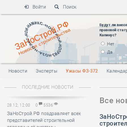
Войти
Поиск
Будут ли внес
правовой стат
Капинус?
Нет
Да
Новости
Эксперты
Ужасы ФЗ-372
Календа
ПОСЛЕДНИЕ НОВОСТИ
Все но
28.12, 12:00
0
5536
ЗаНоСтрой.РФ поздравляет всех
ЗаНоСтр
представителей строительной
строите