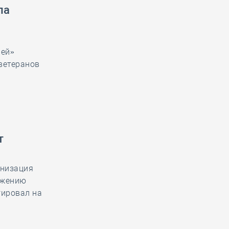
ла
лей»
ветеранов
т
анизация
ижению
гировал на