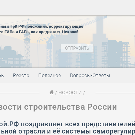
28 мая
-
Д
12 августа
22 августа
ены в ГрК РФ положения, корректирующие
01 сентябр
ус ГИПа и ГАПа, как
предлагает
Николай
10 ноября
27 января
блокады
01 мая
-
Д
09 мая
-
Д
28 мая
-
Д
рь
Реестр
Полезное
Вопросы-Ответы
12 августа
22 августа
/
НОВОСТИ
/
01 сентябр
вости строительства России
10 ноября
27 января
блокады
ой.РФ поздравляет всех представителе
01 мая
-
Д
льной отрасли и её системы саморегули
09 мая
-
Д