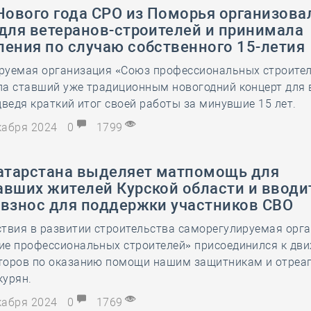
Нового года СРО из Поморья организова
 для ветеранов-строителей и принимала
ления по случаю собственного 15-летия
руемая организация «Союз профессиональных строите
ла ставший уже традиционным новогодний концерт для 
дведя краткий итог своей работы за минувшие 15 лет.
екабря 2024
0
1799
Татарстана выделяет матпомощь для
авших жителей Курской области и вводи
 взнос для поддержки участников СВО
ствия в развитии строительства саморегулируемая орг
ие профессиональных строителей» присоединился к дв
торов по оказанию помощи нашим защитникам и отреа
курян.
екабря 2024
0
1769