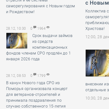
отрасли и её системы
с Новым
саморегулирования с Новым годом
Коллектив с
и Рождеством!
саморегулят
приближающ
Христова!
28.12, 10:30
0
1964
Срок выдачи займов
12:00, 28 д
из средств
компенсационных
фондов членам СРО продлён до 1
января 2026 года
28.12, 08:53
0
1799
В канун Нового года СРО из
внесении из
Поморья организовала концерт
отдельные 
для ветеранов-строителей и
10:30, 28 д
принимала поздравления по
случаю собственного 15-летия