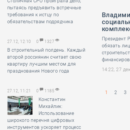
Столичная СРО проиграла дело,
пытаясь предъявить встречные
Владими
требования к истцу по
социаль
обязательствам подрядчика
комплек
Президент Р
27.12, 12:10
0
1327
обязать лиц
В строительный полдень. Каждый
строительст
второй россиянин считает свою
финансирова
квартиру лучшим местом для
14:22, 27 д
празднования Нового года
27.12, 11:21
0
1185
1
2
3
Константин
Михайлик:
Использование
широкого перечня цифровых
инструментов ускоряет процесс