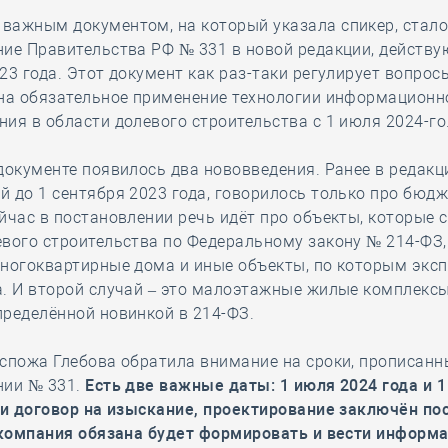
важным документом, на который указала спикер, стал
ие Правительства РФ № 331 в новой редакции, действу
23 года. Этот документ как раз-таки регулирует вопрос
 на обязательное применение технологии информационн
ия в области долевого строительства с 1 июля 2024-го
документе появилось два нововведения. Ранее в редакц
 до 1 сентября 2023 года, говорилось только про бюд
йчас в постановлении речь идёт про объекты, которые с
вого строительства по Федеральному закону № 214-ФЗ,
ногоквартирные дома и иные объекты, по которым эксп
. И второй случай – это малоэтажные жилые комплексы
ределённой новинкой в 214-ФЗ.
спожа Глебова обратила внимание на сроки, прописанн
нии № 331.
Есть две важные даты: 1 июля 2024 года и 1
ли договор на изыскание, проектирование заключён по
о компания обязана будет формировать и вести информ