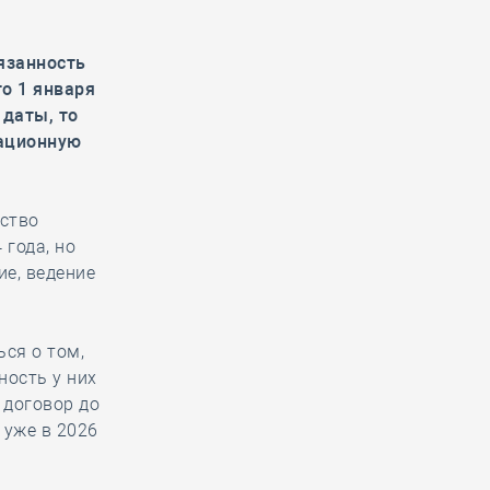
бязанность
то 1 января
 даты, то
мационную
ество
 года, но
ие, ведение
ся о том,
ность у них
 договор до
 уже в 2026