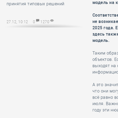
модель на 
принятия типовых решений
Соответстве
не возникае
27.12, 10:12
0
1270
2025 года. 
Директору СРО – на заметку! В
здесь такж
наступающем 2025 году
модель.
упрощается порядок возмещения
расходов на охрану труда
Таким образ
объектов. Е
выходят на 
27.12, 08:51
0
1138
информацио
Марат Хуснуллин
отметил, что объём
А это значи
работ в
что они мог
строительстве вырос более, чем на
всё равно в
32 процента с 2019 года
июля. Важно
году эти ню
26.12, 15:46
0
1175