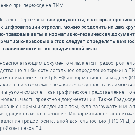
енно при переходе на ТИМ.
Натальи Сергеевны,
все документы, в которых прописа
 к цифровизации отрасли, можно разделить на два кру
но-правовые акты и нормативно-техническая документ
ормативно-правовых актов следует определять важнос
 в зависимости от их юридической силы.
сновополагающим документом является Градостроитель
дственно в нём есть легальное определение термина Т
ить внимание, что в ГрК РФ информационная модель (И
я как в широком смысле – как совокупность взаимосвя
 и в узком смысле – как графическое представление, то 
модель, часть проектной документации. Также Градкод
новные нормы и сведения о том, куда загружать ИМ, а 
мендации по использованию Информационно-аналитич
авления градостроительной деятельностью (ГИС УГД) в
тройкомплекса РФ.