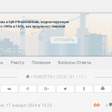
28 мая
-
Д
12 августа
22 августа
01 сентябр
ены в ГрК РФ положения, корректирующие
ус ГИПа и ГАПа, как
предлагает
Николай
10 ноября
27 января
блокады
01 мая
-
Д
09 мая
-
Д
28 мая
-
Д
рь
Реестр
Полезное
Вопросы-Ответы
12 августа
22 августа
/
НОВОСТИ
/
2024
/
01
/
17
/
01 сентябр
10 ноября
27 января
блокады
01 мая
-
Д
о: 17 января 2024 в 13:23
0
09 мая
-
Д