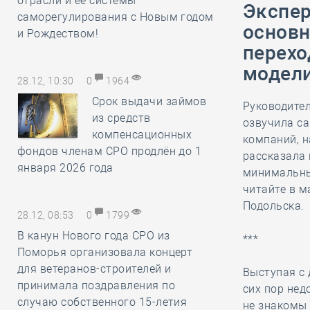
отрасли и её системы
Экспер
саморегулирования с Новым годом
основн
и Рождеством!
перехо
модел
28.12, 10:30
0
1964
Срок выдачи займов
Руководите
из средств
озвучила с
компенсационных
компаний, н
фондов членам СРО продлён до 1
рассказала 
января 2026 года
минимальны
читайте в м
Подольска.
28.12, 08:53
0
1799
В канун Нового года СРО из
***
Поморья организовала концерт
для ветеранов-строителей и
Выступая с 
принимала поздравления по
сих пор не
случаю собственного 15-летия
не знакомы