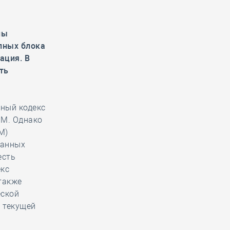
ны
пных блока
ация. В
ть
ный кодекс
ИМ. Однако
М)
занных
есть
екс
также
еской
 текущей