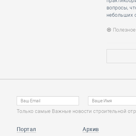
практикоор
подрядчика в обнаруженных
вопросы, чт
дефектах
небольших 
Полезное
26.12, 12:10
0
1239
В строительный полдень. На
Камчатке достроили новый
терминал главного аэропорта
26.12, 11:22
0
1287
Средства компфондов московской
и петербургской строительных СРО,
исключённых из Единого реестра,
поступили в НОСТРОЙ
Только самые Важные новости строительной отр
Портал
Архив
26.12, 10:14
0
1434