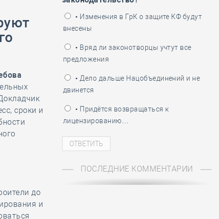
ень пограничника
• Изменения в ГрК о защите КФ будут
руют
внесены
го
• Вряд ли законотворцы учтут все
предложения
ебова
• Дело дальше Нацобъединений и не
тельных
двинется
 Докладчик
• Придётся возвращаться к
сс, сроки и
лицензированию…
бности
ного
ПОСЛЕДНИЕ КОММЕНТАРИИ
роители до
ирования и
оваться