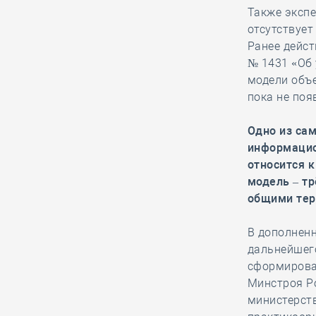
Также экспе
Удмуртская СРО намерена
отсутствуе
избавить своих участников от
Ранее дейст
«куцых смет» с целью повысить
№ 1431 «Об
заработную плату строителей
модели объе
пока не поя
26.12, 14:24
0
1302
Одно из са
Ирек Файзуллин
информацио
вместе с членами
относится 
Кабмина принимает
модель – т
участие во Всероссийской акции
общими тер
«Ёлка желаний»
В дополнен
дальнейшего
26.12, 13:18
0
1231
сформирова
Новгородская СРО избежала
Минстроя Ро
субсидиарной ответственности,
министерст
поскольку истец не доказал вину