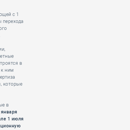
о
ющей с 1
ы перехода
ого
.
ии,
жетные
троятся в
 к ним
ертиза
, которые
ые в
 января
сле 1 июля
ационную