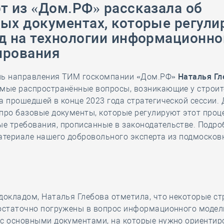
т из «Дом.РФ» рассказала об
28 мая
-
Д
ых документах, которые регули
д на технологии информационно
ирования
ль направления ТИМ госкомпании «Дом.РФ»
Наталья Гл
амые распространённые вопросы, возникающие у строи
а прошедшей в конце 2023 года стратегической сессии.
про базовые документы, которые регулируют этот проце
е требования, прописанные в законодательстве. Подро
атериале нашего добровольного эксперта из подмосков
докладом, Наталья Глебова отметила, что некоторые ст
достаточно погружены в вопрос информационного модел
 с основными документами, на которые нужно ориентир