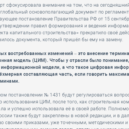
рт сфокусировала внимание на том, что на сегодняшни
т глобальный основополагающий документ по регламен
вующее постановление Правительства РФ от 15 сентябр
 утверждении правил формирования и ведения информ
кта капитального строительства» прекратило своё дейс
вилось документа, который пришёл бы ему на замену.
мых востребованных изменений – это внесение термин
нная модель (ЦИМ). Чтобы у отрасли было понимание,
к информационной модели, а что такое цифровая инфо
рёхмерная составляющая часть, если говорить максим
минами.
ном постановлении № 1431 будут регулироваться вопро
 использования ЦИМ, после того, как строительная ко
ла и успешно использовала её в своей работе. Полном
ссии также будут закреплены в новой редакции, и в д
во своими приказами, уже точечными, методическими и