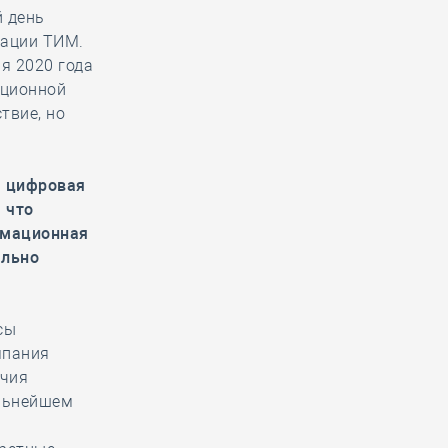
й день
тации ТИМ.
я 2020 года
ационной
твие, но
а цифровая
 что
рмационная
ально
сы
мпания
очия
альнейшем