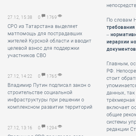
непосредств
27.12, 15:38
0
1769
По словам 
СРО из Татарстана выделяет
требования
матпомощь для пострадавших
– норматив
жителей Курской области и вводит
иерархии н
целевой взнос для поддержки
документов
участников СВО
Главным, о
РФ. Непосре
27.12, 14:22
0
1765
стоит обрат
Владимир Путин подписал закон о
упоминаетс
строительстве социальной
данных, так
инфраструктуры при решении о
трёхмерная 
комплексном развитии территорий
включает ос
общие реко
системы упр
27.12, 13:16
0
1294
редакции С