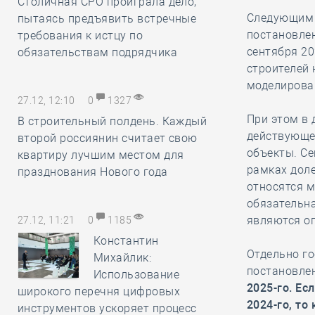
Столичная СРО проиграла дело,
Следующим 
пытаясь предъявить встречные
постановлен
требования к истцу по
сентября 20
обязательствам подрядчика
строителей
моделирован
27.12, 12:10
0
1327
При этом в 
В строительный полдень. Каждый
действующей
второй россиянин считает свою
объекты. Се
квартиру лучшим местом для
рамках доле
празднования Нового года
относятся м
обязательна
являются оп
27.12, 11:21
0
1185
Константин
Отдельно го
Михайлик:
постановле
Использование
2025-го. Ес
широкого перечня цифровых
2024-го, т
инструментов ускоряет процесс