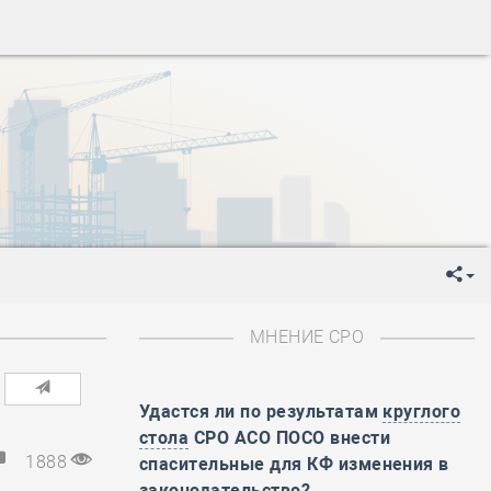
ень пограничника
-
День Строителя
-
День Государственного флага Российской Федерации
я
-
День знаний
-
День сотрудника органов внутренних дел РФ
-
День полного освобождения Ленинграда от фашистской
ень Весны и Труда
ень Победы!
ень пограничника
-
День Строителя
-
День Государственного флага Российской Федерации
МНЕНИЕ СРО
я
-
День знаний
-
День сотрудника органов внутренних дел РФ
-
День полного освобождения Ленинграда от фашистской
Удастся ли по результатам
круглого
стола
СРО АСО ПОСО внести
ень Весны и Труда
1888
спасительные для КФ изменения в
ень Победы!
законодательство?