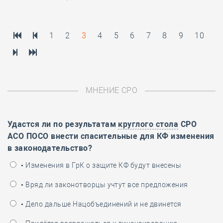
1
2
3
4
5
6
7
8
9
10
МНЕНИЕ СРО
Удастся ли по результатам
круглого стола
СРО
АСО ПОСО внести спасительные для КФ изменения
в законодательство?
• Изменения в ГрК о защите КФ будут внесены
• Вряд ли законотворцы учтут все предложения
• Дело дальше Нацобъединений и не двинется