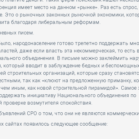
ренция имеет место на данном «рынке». Раз есть спрос, 
. Это о рыночных законных рыночной экономики, котор
вита благодаря либеральным реформам.
невных писем.
было, народонаселение готово трепетно поддержать мн
ластей, даже если власть эта некоммерческая, то есть 
нального объединения. В письме можно заклеймить на
я, который вводит в заблуждение бедных и беспомощны
ей строительных организаций, которые сразу становят
естными, так как «клюют на предложенную приманку, к
 чем иным, как новой строительной пирамидой». Самое 
поддержать инициативу Национального объединения по
 проверке возмутителя спокойствия.
бъявлений СРО о том, что они не являются коммерческ
ых сайтах появилось следующее сообщение: