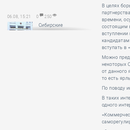
В целях бор
партнерства
06.08, 15:21
0
250
времени, ос
Сибирские
состоящим 
саморегуляторы
вступлении
понесли
кандидатам
субсидиарную ответственность за
вступать в 
авансы, неотработанные
Можно пред
обанкротившимся членом СРО
некоторых С
от данного 
то есть ярл
06.08, 14:17
0
158
По поводу 
В Минстрое России
обсудили
В таких ин
предложения по
одного инте
повышению энергоэффективности
«Коммерческ
многоквартирных домов
саморегули