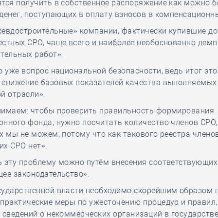
ятся получить в собственное распоряжение как можно 
денег, поступающих в оплату взносов в компенсационн
севдостроительные» компании, фактически купившие до
стных СРО, чаще всего и наиболее необоснованно демп
тельных работ».
о уже вопрос национальной безопасности, ведь итог это
 снижение базовых показателей качества выполняемых
й отрасли».
нимаем: чтобы проверить правильность формирования
нного фонда, нужно посчитать количество членов СРО,
х мы не можем, потому что как такового реестра членов
их СРО нет».
ь эту проблему можно путём внесения соответствующих
ее законодательство».
сударственной власти необходимо скорейшим образом 
практические меры по ужесточению процедур и правил
 сведений о некоммерческих организаций в государств