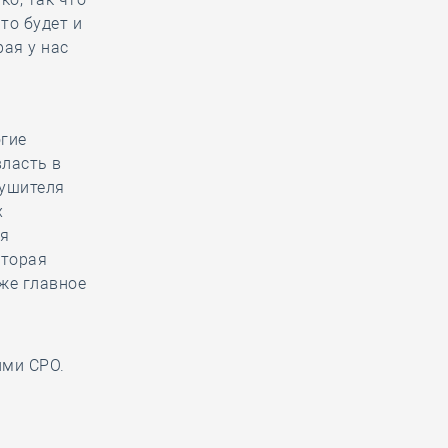
то будет и
ая у нас
огие
власть в
рушителя
х
ся
оторая
же главное
ими СРО.