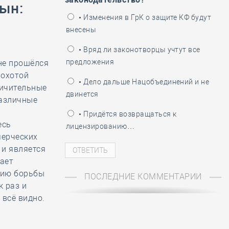
ень пограничника
цын
:
• Изменения в ГрК о защите КФ будут
внесены
• Вряд ли законотворцы учтут все
предложения
не прошёлся
 охотой
• Дело дальше Нацобъединений и не
личительные
двинется
различные
• Придётся возвращаться к
есь
лицензированию…
мерческих
 и является
ает
цию борьбы
ПОСЛЕДНИЕ КОММЕНТАРИИ
к раз и
всё видно.