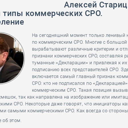
28 мая
-
Д
Алексей Стари
 типы коммерческих СРО.
еление
На сегодняшний момент только ленивый 
по коммерческим СРО. Многие с большой
вырабатывают различные критерии и от
признаки коммерческих СРО, составляя 
туманные «Декларации» и привлекая к их
подписанию всех представителей СРО. Зд
включается самый главный признак ком
СРО: кто не подписался по «Декларацией»
коммерческим СРО. Такая позиция вызыв
смешок, так как направлена на изображение или имита
кими СРО. Некоторые даже говорят, что инициаторы ка
ми самыми коммерческими СРО. Как всегда со стороны 
е об этом.