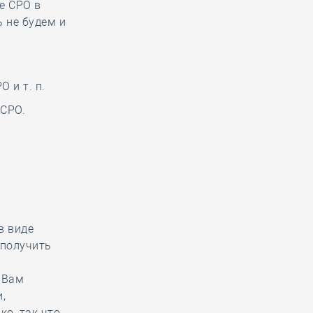
е СРО в
ь не будем и
 и т. п.
 СРО.
.
в виде
 получить
 Вам
,
ко, так что