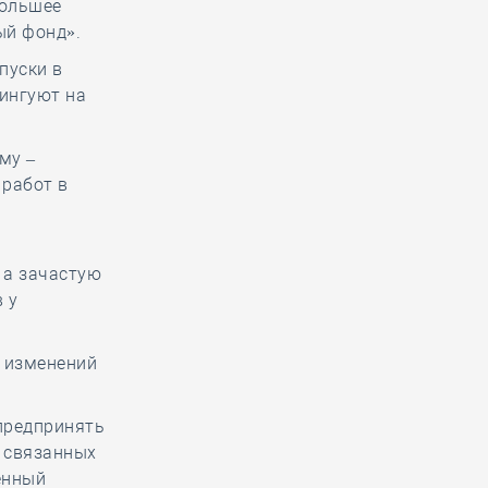
большее
ый фонд».
пуски в
ингуют на
му –
 работ в
 а зачастую
 у
 изменений
предпринять
, связанных
енный