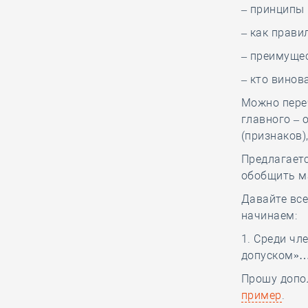
Анвар Шамузафаров
– принципы
провёл заседание
– как прави
Ассамблеи
региональных общественных
– преимущес
советов в сферах строительства и
– кто винов
ЖКХ
Можно пере
главного – 
05.08, 15:26
0
385
(признаков
Как томской СРО и
Предлагает
НОСТРОЙ удалось
обобщить ма
отстоять КФ ОДО,
Давайте все
добившись отказа в иске почти на
начинаем:
28,6 миллиона рублей
1. Среди ч
допуском»
05.08, 14:18
0
410
Прошу допо
Руководству
пример
.
Национального