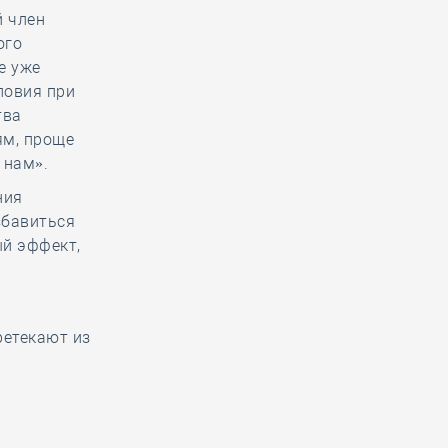
й член
ого
е уже
ловия при
тва
ям, проще
 нам».
ния
збавиться
ый эффект,
ретекают из