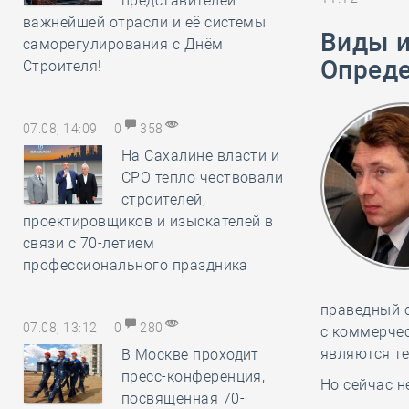
представителей
важнейшей отрасли и её системы
Виды и
саморегулирования с Днём
Опред
Строителя!
07.08, 14:09
0
358
На Сахалине власти и
СРО тепло чествовали
строителей,
проектировщиков и изыскателей в
связи с 70-летием
профессионального праздника
праведный 
07.08, 13:12
0
280
с коммерчес
являются те
В Москве проходит
пресс-конференция,
Но сейчас н
посвящённая 70-