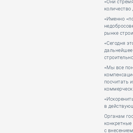
«Они стрем
06.08, 13:15
0
222
количество 
Как руководитель
«Именно «п
белгородской СРО
недобросове
вручал орден
рынке строи
заслуженному строителю к его 90-
«Сегодня эт
летнему юбилею
дальнейшее
строительно
06.08, 12:20
0
387
«Мы все по
В строительный
компенсацио
полдень. Российские
посчитать и
студенты
коммерческ
отправились строить атомную
«Искоренит
станцию в Египет
в действующ
Органам го
06.08, 11:16
0
190
конкретные 
НОСТРОЙ представил
с внесением