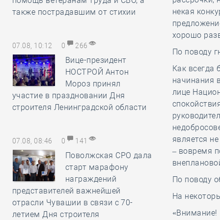
помощь ветеранам труда и СВО, а
некая конку
также пострадавшим от стихии
предложение
хорошо раз
07.08, 10:12
0
266
По поводу г
Вице-президент
Как всегда 
НОСТРОЙ Антон
начинания в
Мороз принял
лице Нацио
участие в праздновании Дня
спокойстви
строителя Ленинградской области
руководител
недобросов
является не
07.08, 08:46
0
141
– вовремя 
Поволжская СРО дала
внеплановой
старт марафону
награждений
По поводу о
представителей важнейшей
На некотор
отрасли Чувашии в связи с 70-
«Внимание!
летием Дня строителя