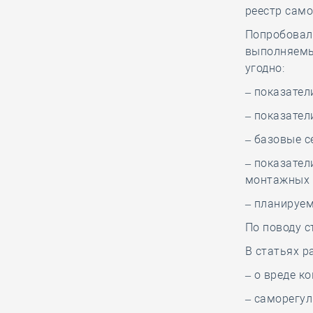
результаты
реестр само
деятельности по
Попробовал 
импортозамещению
выполняемых
стройматериалов на
угодно:
Всероссийском медиафоруме
– показател
«Строим будущее России»
– показател
– базовые с
06.08, 10:14
0
275
СРО из Северной
– показател
столицы частично
монтажных 
ответила по
– планируем
субсидиарному иску за вред,
По поводу с
причинённый подрядчиком в ходе
капремонта МКД
В статьях 
– о вреде к
06.08, 08:48
0
134
– саморегул