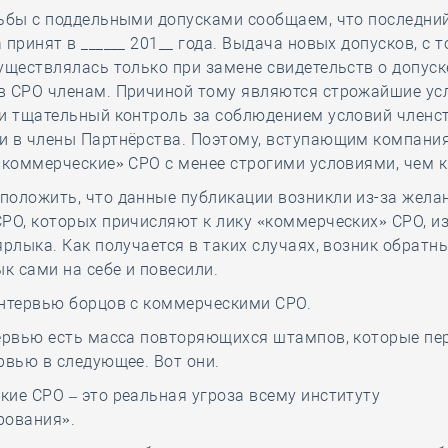
ьбы с поддельными допусками сообщаем, что последни
 принят в ______ 201__ года. Выдача новых допусков, с т
уществлялась только при замене свидетельств о допуск
в СРО членам. Причиной тому являются строжайшие ус
 и тщательный контроль за соблюдением условий членс
и в члены Партнёрства. Поэтому, вступающим компани
«коммерческие» СРО с менее строгими условиями, чем к
положить, что данные публикации возникли из-за жела
РО, которых причисляют к лику «коммерческих» СРО, и
ярлыка. Как получается в таких случаях, возник обратн
ык сами на себе и повесили.
интервью борцов с коммерческими СРО.
тервью есть масса повторяющихся штампов, которые пе
рвью в следующее. Вот они.
ие СРО – это реальная угроза всему институту
рования».