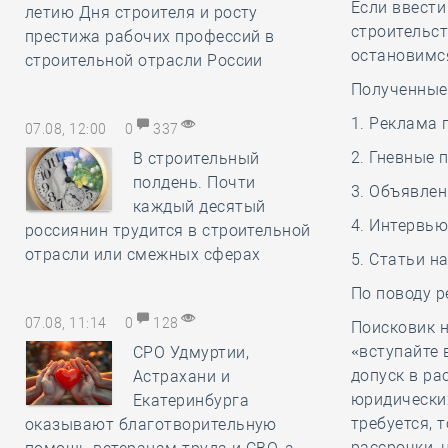
Если ввести
летию Дня строителя и росту
строительст
престижа рабочих профессий в
остановимся
строительной отрасли России
Полученные 
1. Реклама 
07.08, 12:00
0
337
2. Гневные
В строительный
полдень. Почти
3. Объявлен
каждый десятый
4. Интервью
россиянин трудится в строительной
отрасли или смежных сферах
5. Статьи н
По поводу 
07.08, 11:14
0
128
Поисковик 
«вступайте 
СРО Удмуртии,
допуск в ра
Астрахани и
юридических
Екатеринбурга
требуется, 
оказывают благотворительную
рассрочки, 