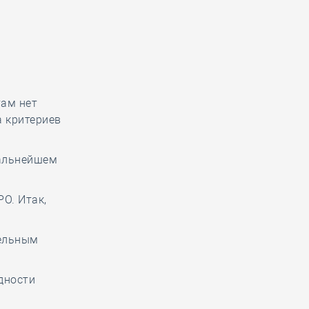
там нет
а критериев
дальнейшем
О. Итак,
тельным
дности