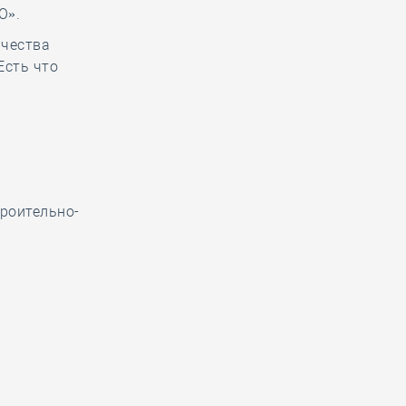
О».
ачества
Есть что
роительно-