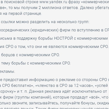
 в поисковой строке www.yandex.ru фразу «коммерчески
ве», то мы получим 2 миллиона ответов. Далеко убегат
 на первой странице.
ссылки можно разделить на несколько групп:
посреднических (юридических) фирм по вступлению в СРО
 письма в поддержку борьбы НОСТРОЙ с коммерческими
ия СРО о том, что они не являются коммерческими СРО
 борцов с коммерческими СРО.
а тему борьбы с коммерческими СРО.
рекламы.
не предоставил информацию о рекламе со стороны СРО 
в СРО бесплатно», «членство в СРО за 12 часов», «успей
ссрочку» и т. п. Данная реклама идёт исключительно от
 фирм (группы компаний), которые продадут «всё», что
только звоните, записывайтесь, получайте бонусы, скидки
но платите деньги. Таких фирм поисковик нашёл несколь