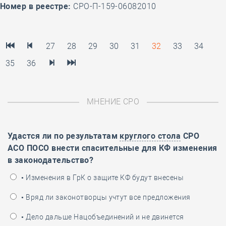
Номер в реестре:
СРО-П-159-06082010
27
28
29
30
31
32
33
34
35
36
МНЕНИЕ СРО
Удастся ли по результатам
круглого стола
СРО
АСО ПОСО внести спасительные для КФ изменения
в законодательство?
• Изменения в ГрК о защите КФ будут внесены
• Вряд ли законотворцы учтут все предложения
• Дело дальше Нацобъединений и не двинется