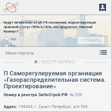
Будут ли внесены в ГрК РФ положения, корректирующие
правовой статус ГИПа и ГАПа, как
предлагает
Николай
Капинус?
Нет
Да
Меню портала
/
РЕЕСТР НОПРИЗ
/
П Саморегулируемая органиация
«Газораспределительная система.
Проектирование»
Номер в реестре ЗаНоСтрой.РФ:
№ 539
Адрес:
194044, г. Санкт-Петербург, а/я 936