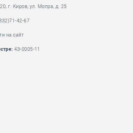
28 мая
-
Д
0, г. Киров, ул. Мопра, д. 25
332)71-42-67
ти на сайт
стре:
43-0005-11