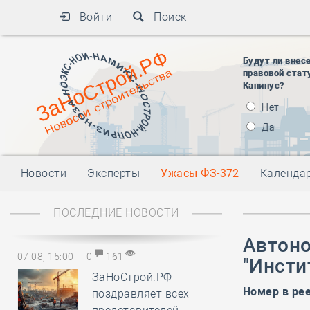
Войти
Поиск
Будут ли внес
правовой стат
Капинус?
Нет
Да
Новости
Эксперты
Ужасы ФЗ-372
Календа
ПОСЛЕДНИЕ НОВОСТИ
Автоно
07.08, 15:00
0
161
"Инсти
ЗаНоСтрой.РФ
Номер в ре
поздравляет всех