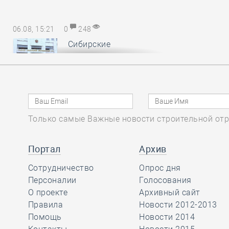
06.08, 15:21
0
248
Сибирские
саморегуляторы
понесли
субсидиарную ответственность за
авансы, неотработанные
обанкротившимся членом СРО
Только самые Важные новости строительной отр
06.08, 14:17
0
156
Портал
Архив
В Минстрое России
Сотрудничество
обсудили
Опрос дня
Персоналии
предложения по
Голосования
повышению энергоэффективности
О проекте
Архивный сайт
многоквартирных домов
Правила
Новости 2012-2013
Помощь
Новости 2014