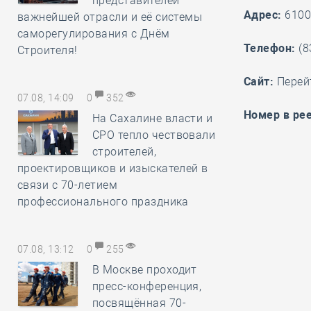
представителей
Адрес:
61002
важнейшей отрасли и её системы
саморегулирования с Днём
Телефон:
(8
Строителя!
Cайт:
Перей
07.08, 14:09
0
352
Номер в рее
На Сахалине власти и
СРО тепло чествовали
строителей,
проектировщиков и изыскателей в
связи с 70-летием
профессионального праздника
07.08, 13:12
0
255
В Москве проходит
пресс-конференция,
посвящённая 70-