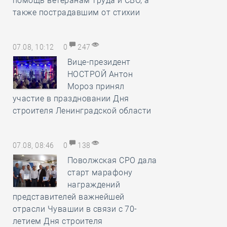
помощь ветеранам труда и СВО, а
также пострадавшим от стихии
07.08, 10:12
0
247
Вице-президент
НОСТРОЙ Антон
Мороз принял
участие в праздновании Дня
строителя Ленинградской области
07.08, 08:46
0
138
Поволжская СРО дала
старт марафону
награждений
представителей важнейшей
отрасли Чувашии в связи с 70-
летием Дня строителя