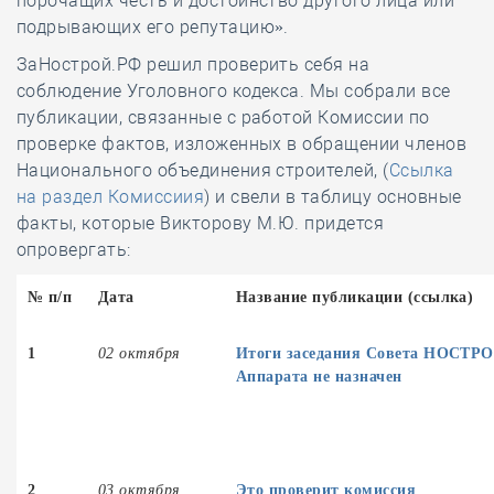
порочащих честь и достоинство другого лица или
подрывающих его репутацию».
ЗаНострой.РФ решил проверить себя на
соблюдение Уголовного кодекса. Мы собрали все
публикации, связанные с работой Комиссии по
проверке фактов, изложенных в обращении членов
Национального объединения строителей, (
Ссылка
на раздел Комиссиия
) и свели в таблицу основные
факты, которые Викторову М.Ю. придется
опровергать:
№ п/п
Дата
Название публикации (ссылка)
1
02 октября
Итоги заседания Совета НОСТРО
Аппарата не назначен
2
03 октября
Это проверит комиссия