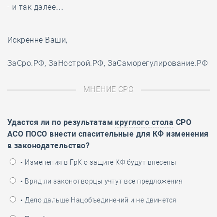
- и так далее…
Искренне Ваши,
ЗаСро.РФ, ЗаНострой.РФ, ЗаСаморегулирование.РФ
МНЕНИЕ СРО
Удастся ли по результатам
круглого стола
СРО
АСО ПОСО внести спасительные для КФ изменения
в законодательство?
• Изменения в ГрК о защите КФ будут внесены
• Вряд ли законотворцы учтут все предложения
• Дело дальше Нацобъединений и не двинется