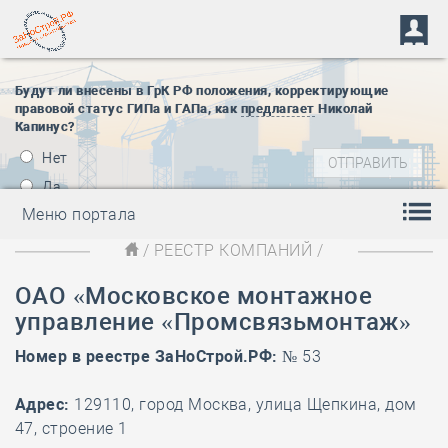
Будут ли внесены в ГрК РФ положения, корректирующие
правовой статус ГИПа и ГАПа, как
предлагает
Николай
Капинус?
Нет
Да
Меню портала
/
РЕЕСТР КОМПАНИЙ
/
ОАО «Московское монтажное
управление «Промсвязьмонтаж»
Номер в реестре ЗаНоСтрой.РФ:
№ 53
Адрес:
129110, город Москва, улица Щепкина, дом
47, строение 1