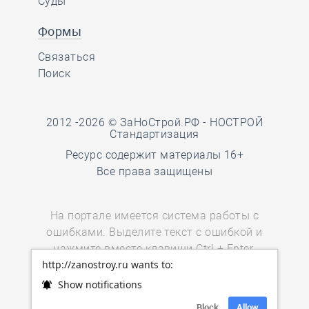
Суды
Формы
Связаться
Поиск
2012 -2026 © ЗаНоСтрой.РФ -
НОСТРОЙ
Стандартизация
Ресурс содержит материалы 16+
Все права защищены
На портале имеется система работы с
ошибками. Выделите текст с ошибкой и
нажмите вместе клавиши Ctrl + Enter.
http://zanostroy.ru wants to:
Пользователи мобильных устройств
могут воспользоваться
ссылкой.
Show notifications
Block
Allow