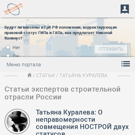
Будут ли внесены в ГрК РФ положения, корректирующие
правовой статус ГИПа и ГАПа, как
предлагает
Николай
Капинус?
Нет
Да
Меню портала
/
СТАТЬИ
/ ТАТЬЯНА КУРАЛЕВА
Статьи экспертов строительной
отрасли России
Татьяна Куралева: О
неправомерности
совмещения НОСТРОЙ двух
статусов