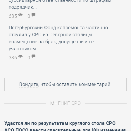
субсидиарной ответственности по штрафам
подрядчик...
685
0
Петербургский Фонд капремонта частично
отсудил у СРО из Северной столицы
возмещение за брак, допущенный её
участником...
336
0
Войдите
, чтобы оставить комментарий.
МНЕНИЕ СРО
Удастся ли по результатам
круглого стола
СРО
АСО ПОСО внести спасительные для КФ изменения