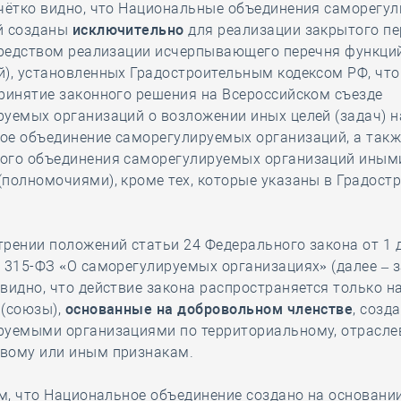
 чётко видно, что Национальные объединения саморегу
й созданы
исключительно
для реализации закрытого пе
осредством реализации исчерпывающего перечня функци
), установленных Градостроительным кодексом РФ, что
ринятие законного решения на Всероссийском съезде
уемых организаций о возложении иных целей (задач) н
ое объединение саморегулируемых организаций, а такж
ого объединения саморегулируемых организаций иным
полномочиями), кроме тех, которые указаны в Градост
рении положений статьи 24 Федерального закона от 1 
 315-ФЗ «О саморегулируемых организациях» (далее – з
видно, что действие закона распространяется только н
 (союзы),
основанные на добровольном членстве
, созд
руемыми организациями по территориальному, отрасле
вому или иным признакам.
ем, что Национальное объединение создано на основани