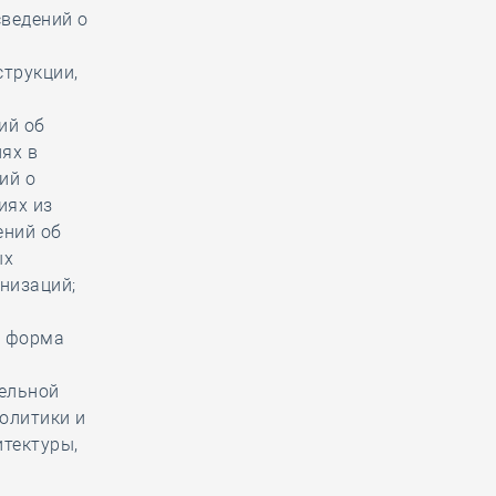
сведений о
,
струкции,
ий об
ях в
ий о
иях из
ений об
ых
низаций;
, форма
ельной
олитики и
итектуры,