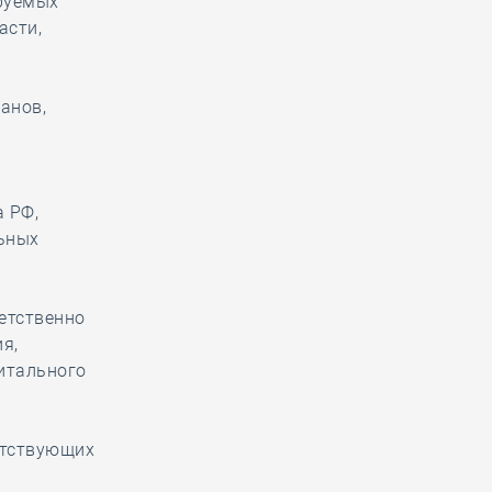
ируемых
асти,
анов,
а РФ,
ьных
етственно
я,
питального
етствующих