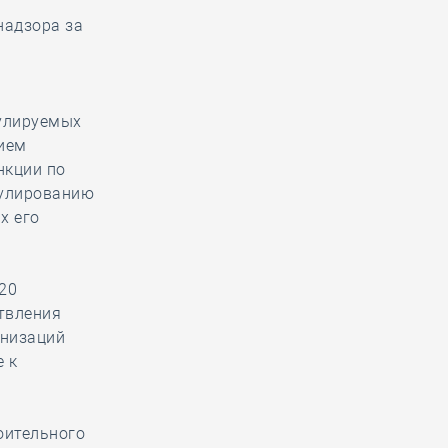
надзора за
улируемых
ием
нкции по
гулированию
х его
20
ствления
анизаций
 к
оительного