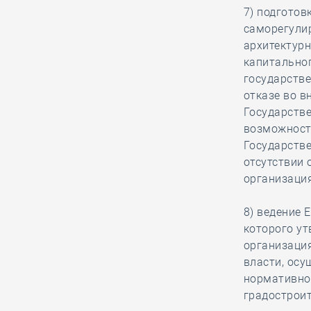
7) подготов
саморегули
04.08, 13:17
0
455
архитектурн
Как чувашская СРО
капитальног
отметила 35-летие
государств
компании, в стенах
отказе во в
которой 17 лет назад родилось
Государств
само профессиональное
возможност
объединение
Государств
отсутствии
организация
04.08, 12:20
0
434
В строительный
8) ведение 
полдень. Проект
которого у
второго небоскрёба
организаци
«Лахта Центра» в Петербурге
власти, ос
одобрен Главгосэкспертизой
нормативно-
градостроит