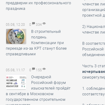
преддверии их профессионального
членстве л
праздника
организаций
проектной 
05.08, 12:20
0
334
2) Национа
В строительный
членстве ли
полдень.
Компенсации при
В соответст
переезде из-за КРТ станут более
Российской
справедливыми
объединени
Часть 3 ста
05.08, 11:17
0
155
исчерпываю
Очередной
саморегули
Российский форум
изыскателей пройдёт
1. соблюде
в сентябре в Московском
соответств
государственном строительном