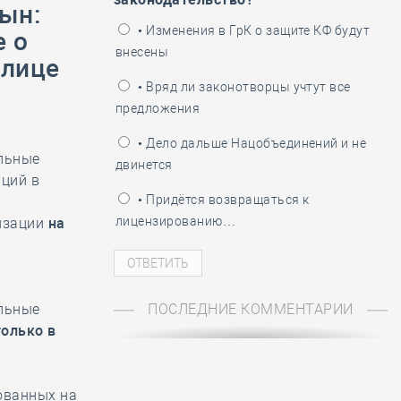
ень пограничника
цын
:
• Изменения в ГрК о защите КФ будут
е о
внесены
рлице
• Вряд ли законотворцы учтут все
предложения
• Дело дальше Нацобъединений и не
альные
двинется
ций в
• Придётся возвращаться к
лицензированию…
изации
на
альные
ПОСЛЕДНИЕ КОММЕНТАРИИ
только
в
ованных на