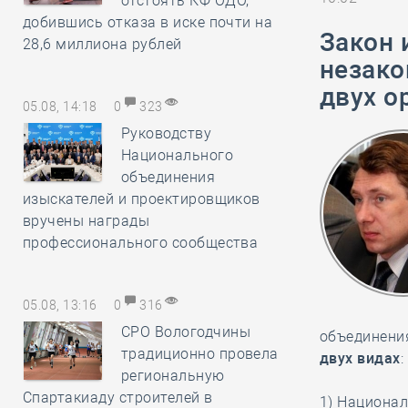
отстоять КФ ОДО,
добившись отказа в иске почти на
Закон 
28,6 миллиона рублей
незако
двух о
05.08, 14:18
0
323
Руководству
Национального
объединения
изыскателей и проектировщиков
вручены награды
профессионального сообщества
05.08, 13:16
0
316
СРО Вологодчины
объединени
традиционно провела
двух видах
:
региональную
Спартакиаду строителей в
1) Национа