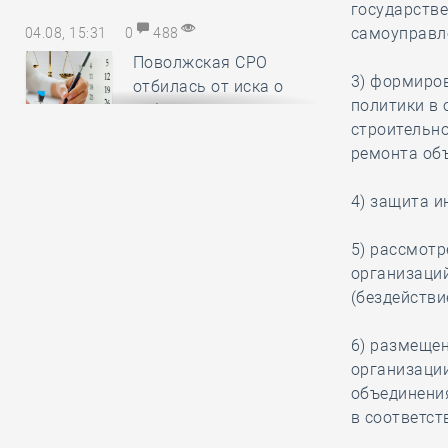
государстве
самоуправл
04.08, 15:31
0
488
Поволжская СРО
3) формиро
отбилась от иска о
политики в 
субсидиарной
строительно
ответственности, убедив арбитраж
ремонта объ
в пропуске истцом срока исковой
давности
4) защита 
5) рассмотр
04.08, 14:19
0
216
организаций
Нацобъединение
(бездейств
изыскателей и
проектировщиков
6) размеще
объявляет о приёме заявок на XI
организаци
Международный
объединения
профессиональный конкурс
в соответст
НОПРИЗ на лучший проект