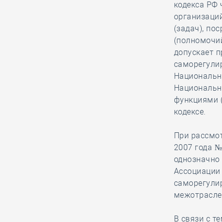
НОПРИЗ в Барнауле
кодекса РФ
обсудили актуальные
организаци
вопросы ценообразования в
(задач), п
проектировании
(полномочий
допускает п
саморегулир
03.08, 15:32
0
366
Национальн
Чувашская СРО
Национальн
подвела итоги
функциями (
проверок за второй
кодексе.
квартал и напомнила своим
членам о сроках оценки
При рассмот
квалификации
2007 года №
однозначно 
Ассоциации
03.08, 14:21
0
219
саморегули
Владимир Аверченко
межотрасле
возглавил Российское
общество инженеров
В связи с т