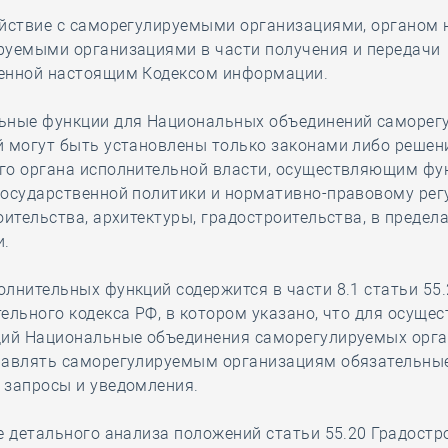
ействие с саморегулируемыми организациями, органом 
руемыми организациями в части получения и передачи
енной настоящим Кодексом информации.
ьные функции для Национальных объединений саморег
й могут быть установлены только законами либо решен
го органа исполнительной власти, осуществляющим фу
государственной политики и нормативно-правовому ре
оительства, архитектуры, градостроительства, в предела
и.
лнительных функций содержится в части 8.1 статьи 55.
ельного кодекса РФ, в котором указано, что для осуще
ций Национальные объединения саморегулируемых орг
равлять саморегулируемым организациям обязательные
 запросы и уведомления.
е детального анализа положений статьи 55.20 Градостр