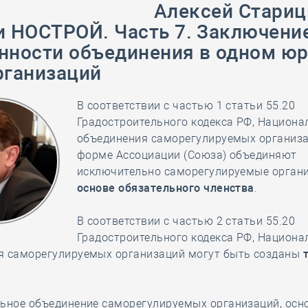
28 мая
-
Д
Алексей Стари
и НОСТРОЙ. Часть 7. Заключени
нности объединения в одном ю
рганизаций
В соответствии с частью 1 статьи 55.20
Градостроительного кодекса РФ, Национ
объединения саморегулируемых организа
форме Ассоциации (Союза) объединяют
исключительно саморегулируемые орган
основе обязательного членства
.
В соответствии с частью 2 статьи 55.20
Градостроительного кодекса РФ, Национ
я саморегулируемых организаций могут быть созданы
льное объединение саморегулируемых организаций, осн