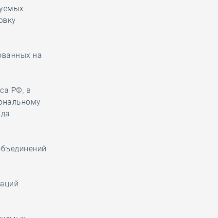
руемых
овку
ованных на
са РФ, в
иональному
да.
бъединений
заций