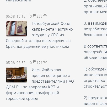
университете
2. обеспече
организаций
органах ме
05.08, 10:15
0
299
3. взаимоде
Петербургский Фонд
потребител
капремонта частично
безопасност
отсудил у СРО из
Северной столицы возмещение за
В соответст
брак, допущенный её участником
определён
и
объединени
05.08, 08:52
0
171
1) обсужден
Ирек Файзуллин
инженерных 
провёл совещание с
строительст
представителями ПАО
строительст
ДОМ.РФ по вопросам КРТ и
формирования комфортной
2) предста
городской среды
видов в фед