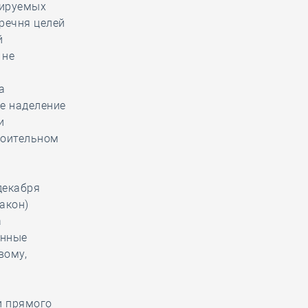
лируемых
речня целей
й
 не
а
е наделение
и
роительном
декабря
акон)
а
анные
вому,
и прямого