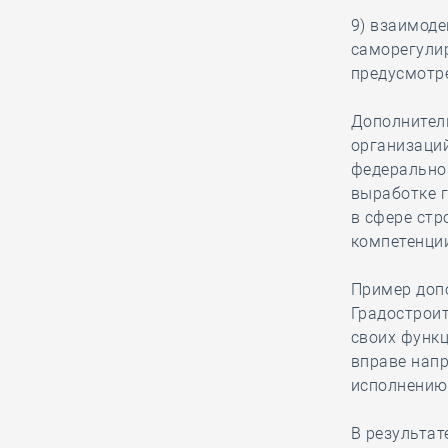
04.08, 11:18
0
229
9) взаимод
В преддверии 70-
саморегули
летия Дня строителя
предусмотр
Ирек Файзуллин
наградил представителей
Дополнител
важнейшей отрасли России
организаци
федерально
выработке 
04.08, 10:16
0
185
в сфере стр
Нерасторопность
компетенци
Фонда капитального
ремонта уберегла
Пример допо
СРО из Северной столицы от
Градостроит
субсидиарной ответственности
своих функ
вправе нап
исполнению
04.08, 08:55
0
370
На конференции
В результат