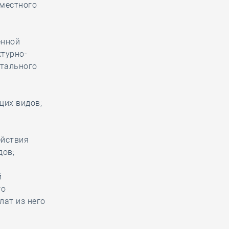
 местного
енной
ктурно-
итального
щих видов;
ействия
дов;
й
го
лат из него