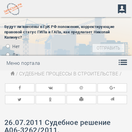
Будут ли внесены в ГрК РФ положения, корректирующие
правовой статус ГИПа и ГАПа, как
предлагает
Николай
Капинус?
Нет
Да
Меню портала
/
СУДЕБНЫЕ ПРОЦЕССЫ В СТРОИТЕЛЬСТВЕ
/
26.07.2011 Судебное решение
А06-3262/2011.