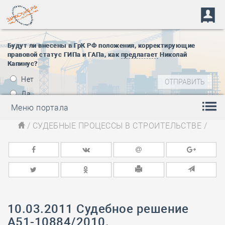
Будут ли внесены в ГрК РФ положения, корректирующие
правовой статус ГИПа и ГАПа, как
предлагает
Николай
Капинус?
Нет
Да
Меню портала
/
СУДЕБНЫЕ ПРОЦЕССЫ В СТРОИТЕЛЬСТВЕ
/
10.03.2011 Судебное решение
А51-10884/2010.