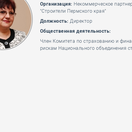
Организация:
Некоммерческое партне
28 мая
-
Д
"Строители Пермского края"
Должность:
Директор
Общественная деятельность:
Член Комитета по страхованию и фин
рискам Национального объединения с