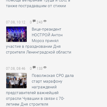
помощь ветеранам труда и СВО, а
также пострадавшим от стихии
07.08, 10:12
0
243
Вице-президент
НОСТРОЙ Антон
Мороз принял
участие в праздновании Дня
строителя Ленинградской области
07.08, 08:46
0
133
Поволжская СРО дала
старт марафону
награждений
представителей важнейшей
отрасли Чувашии в связи с 70-
летием Дня строителя