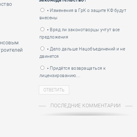
рство
ень пограничника
• Изменения в ГрК о защите КФ будут
внесены
• Вряд ли законотворцы учтут все
предложения
ансовым
• Дело дальше Нацобъединений и не
троителей
двинется
• Придётся возвращаться к
лицензированию…
ПОСЛЕДНИЕ КОММЕНТАРИИ