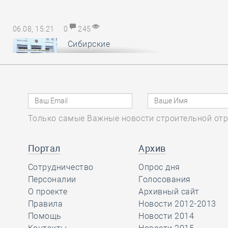
06.08, 15:21
0
245
Сибирские
саморегуляторы
понесли
субсидиарную ответственность за
авансы, неотработанные
обанкротившимся членом СРО
Только самые Важные новости строительной отр
06.08, 14:17
0
154
Портал
Архив
В Минстрое России
Сотрудничество
обсудили
Опрос дня
Персоналии
предложения по
Голосования
повышению энергоэффективности
О проекте
Архивный сайт
многоквартирных домов
Правила
Новости 2012-2013
Помощь
Новости 2014