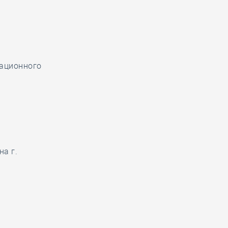
вационного
а г.