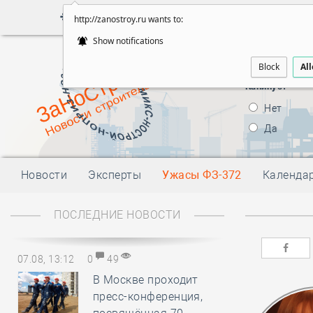
Войти
Поиск
http://zanostroy.ru wants to:
Show notifications
Будут ли внес
Block
Al
правовой стат
Капинус?
Нет
Да
Новости
Эксперты
Ужасы ФЗ-372
Календа
ПОСЛЕДНИЕ НОВОСТИ
07.08, 13:12
0
49
В Москве проходит
пресс-конференция,