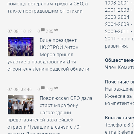
1998-2001 -
помощь ветеранам труда и СВО, а
2001-2003 -
также пострадавшим от стихии
2003-2004 -
2004-2009 -
2009-2011 -
07.08, 10:12
0
235
2011 - по н
Вице-президент
развития.
НОСТРОЙ Антон
Мороз принял
Общественн
участие в праздновании Дня
Член Комите
строителя Ленинградской области
Почетные з
Награждена
07.08, 08:46
0
122
Ижевска за
Поволжская СРО дала
компетентно
старт марафону
награждений
Контактные
представителей важнейшей
Телефон: 8 
отрасли Чувашии в связи с 70-
e-mail: elen