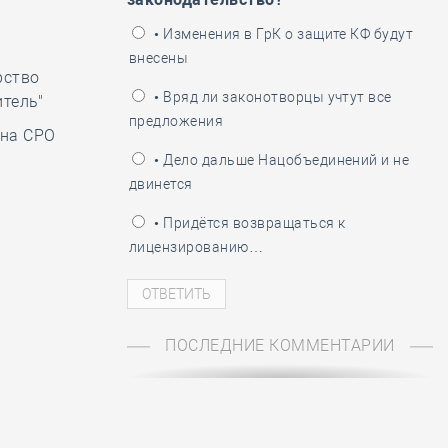
• Изменения в ГрК о защите КФ будут
внесены
рство
• Вряд ли законотворцы учтут все
тель"
предложения
ана СРО
• Дело дальше Нацобъединений и не
двинется
• Придётся возвращаться к
лицензированию…
ПОСЛЕДНИЕ КОММЕНТАРИИ