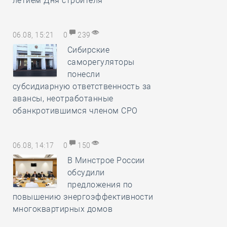
летием Дня строителя
06.08, 15:21
0
239
Сибирские
саморегуляторы
понесли
субсидиарную ответственность за
авансы, неотработанные
обанкротившимся членом СРО
06.08, 14:17
0
150
В Минстрое России
обсудили
предложения по
повышению энергоэффективности
многоквартирных домов