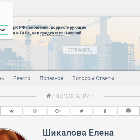
12 августа
22 августа
01 сентябр
ены в ГрК РФ положения, корректирующие
10 ноября
low
ус ГИПа и ГАПа, как
предлагает
Николай
27 января
блокады
01 мая
-
Д
09 мая
-
Д
28 мая
-
Д
рь
Реестр
Полезное
Вопросы-Ответы
12 августа
22 августа
01 сентябр
/
ПЕРСОНАЛИИ
/
10 ноября
27 января
блокады
01 мая
-
Д
Шикалова Елена
09 мая
-
Д
28 мая
-
Д