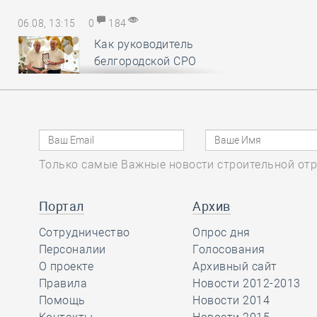
06.08, 13:15
0
184
Как руководитель
белгородской СРО
вручал орден
заслуженному строителю к его 90-
летнему юбилею
06.08, 12:20
0
375
Только самые Важные новости строительной отр
В строительный
полдень. Российские
Портал
Архив
студенты
отправились строить атомную
Сотрудничество
Опрос дня
станцию в Египет
Персоналии
Голосования
О проекте
Архивный сайт
Правила
Новости 2012-2013
06.08, 11:16
0
181
Помощь
Новости 2014