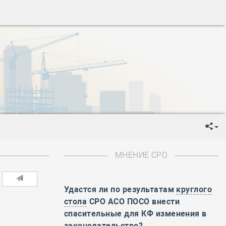
-
День Строителя
-
День Государственного флага Российской Федерации
я
-
День знаний
-
День сотрудника органов внутренних дел РФ
-
День полного освобождения Ленинграда от фашистской
ень Весны и Труда
ень Победы!
ень пограничника
-
День Строителя
-
День Государственного флага Российской Федерации
я
-
День знаний
МНЕНИЕ СРО
-
День сотрудника органов внутренних дел РФ
-
День полного освобождения Ленинграда от фашистской
Удастся ли по результатам
круглого
ень Весны и Труда
стола
СРО АСО ПОСО внести
ень Победы!
спасительные для КФ изменения в
ень пограничника
законодательство?