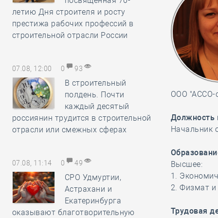
посвящённая 70-
летию Дня строителя и росту
престижа рабочих профессий в
строительной отрасли России
07.08, 12:00
0
93
В строительный
ООО "АССО-
полдень. Почти
каждый десятый
Должность 
россиянин трудится в строительной
Начальник 
отрасли или смежных сферах
Образовани
07.08, 11:14
0
49
Высшее:
1. Экономич
СРО Удмуртии,
2. Физмат и
Астрахани и
Екатеринбурга
Трудовая д
оказывают благотворительную