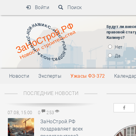
Войти
Поиск
Будут ли внес
правовой стат
Капинус?
Нет
Да
Новости
Эксперты
Ужасы ФЗ-372
Календа
ПОСЛЕДНИЕ НОВОСТИ
07.08, 15:00
0
253
ЗаНоСтрой.РФ
поздравляет всех