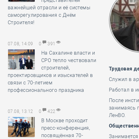
представителей
важнейшей отрасли и её системы
саморегулирования с Днём
Строителя!
07.08, 14:09
0
391
На Сахалине власти и
СРО тепло чествовали
строителей,
Трудовая д
проектировщиков и изыскателей в
Служил в а
связи с 70-летием
Работал в и
профессионального праздника
После инсти
занимаясь 
07.08, 13:12
0
422
ЛенВО.
В Москве проходит
Общественн
пресс-конференция,
посвящённая 70-
Занимается