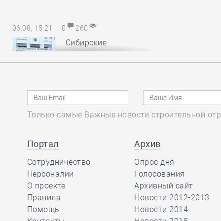
06.08, 15:21
0
260
Сибирские
саморегуляторы
понесли
субсидиарную ответственность за
авансы, неотработанные
обанкротившимся членом СРО
Только самые Важные новости строительной отр
06.08, 14:17
0
166
Портал
Архив
В Минстрое России
Сотрудничество
обсудили
Опрос дня
Персоналии
предложения по
Голосования
повышению энергоэффективности
О проекте
Архивный сайт
многоквартирных домов
Правила
Новости 2012-2013
Помощь
Новости 2014