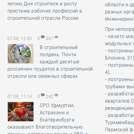
летию Дня строителя и росту
области и д
престижа рабочих профессий в
разных орга
строительной отрасли России
Инжиниринг»
При непосре
- начато ма
07.08, 12:00
0
367
модульных к
В строительный
- построены
полдень. Почти
Блохина, 31)
каждый десятый
- построены
россиянин трудится в строительной
4);
отрасли или смежных сферах
- построен
трубами высо
- разработа
07.08, 11:14
0
242
кварталов С
СРО Удмуртии,
резиденцию 
Астрахани и
- разработа
Екатеринбурга
Туркменбаши
оказывают благотворительную
Пермской ф-