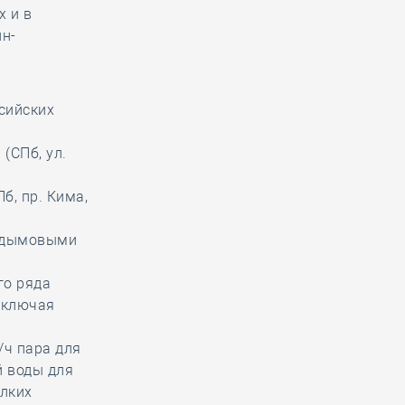
х и в
йн-
ссийских
(СПб, ул.
б, пр. Кима,
с дымовыми
го ряда
 включая
/ч пара для
й воды для
елких