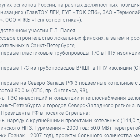
ругих регионов России, на разных должностных позиция
низациях (ГлавТЭУ ЛГИ, ГУП «ТЭК СПб», ЗАО «Термола
, ООО «ПКБ «Теплоэнергетика»).
дственном участии Е.Л. Палея:
ссовое строительство локальных финских, а затем и ро
отельных в Санкт-Петербурге;
 первые пластиковые трубопроводы Т/С в ППУ-изоляции 
;
 первые Т/С из трубопроводов ВЧШГ в ППУ-изоляции (СП
ы первые на Северо-Западе РФ 3 подземные котельные 
той 80,0 м (СПб, пр. Энгельса, 98);
ны ТЭО инвестиций и концепции и теплоснабжения цело
анкт-Петербурга и городов Северо-Западного региона,
Президента РФ в поселке Стрельна;
ны наряду с крупнейшими проектами котельных (144,0 т
нского НПЗ, Туркмения – 2000 год; 50,0 МВт перегрето
ки Гознак – 2007 год), проекты большого количества м