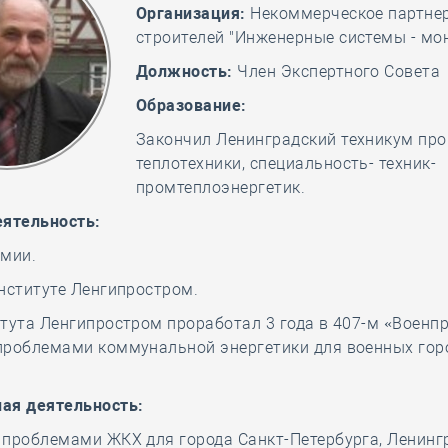
Организация:
Некоммерческое партне
28 мая
-
Д
строителей "Инженерные системы - мо
Должность:
Член Экспертного Совета
Образование:
Закончил Ленинградский техникум п
теплотехники, специальность- техник-
промтеплоэнергетик.
еятельность:
рмии.
нституте Ленгипростром.
тута Ленгипростром проработал 3 года в 407-м «Военпр
проблемами коммунальной энергетики для военных гор
ая деятельность:
 проблемами ЖКХ для города Санкт-Петербурга, Ленинг