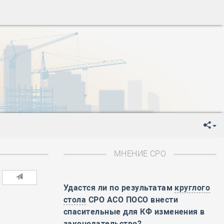
ень пограничника
-
День Строителя
-
День Государственного флага Российской Федерации
я
-
День знаний
-
День сотрудника органов внутренних дел РФ
-
День полного освобождения Ленинграда от фашистской
ень Весны и Труда
ень Победы!
ень пограничника
-
День Строителя
-
День Государственного флага Российской Федерации
МНЕНИЕ СРО
я
-
День знаний
-
День сотрудника органов внутренних дел РФ
-
День полного освобождения Ленинграда от фашистской
Удастся ли по результатам
круглого
стола
СРО АСО ПОСО внести
ень Весны и Труда
спасительные для КФ изменения в
ень Победы!
законодательство?