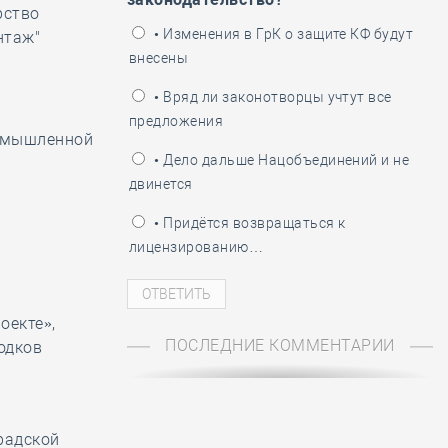
рство
ень пограничника
• Изменения в ГрК о защите КФ будут
нтаж"
внесены
• Вряд ли законотворцы учтут все
предложения
ромышленной
• Дело дальше Нацобъединений и не
двинется
• Придётся возвращаться к
лицензированию…
оекте»,
ПОСЛЕДНИЕ КОММЕНТАРИИ
одков
радской