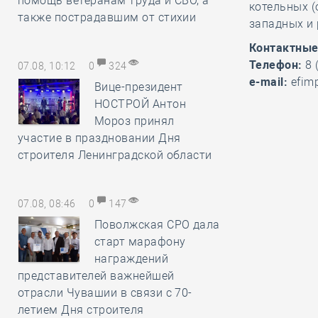
помощь ветеранам труда и СВО, а
котельных (
также пострадавшим от стихии
западных и 
Контактные
Телефон:
8 
07.08, 10:12
0
324
e-mail:
efim
Вице-президент
НОСТРОЙ Антон
Мороз принял
участие в праздновании Дня
строителя Ленинградской области
07.08, 08:46
0
147
Поволжская СРО дала
старт марафону
награждений
представителей важнейшей
отрасли Чувашии в связи с 70-
летием Дня строителя