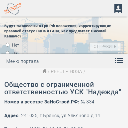
Будут ли внесены в ГрК РФ положения, корректирующие
правовой статус ГИПа и ГАПа, как
предлагает
Николай
Капинус?
Нет
Да
Меню портала
/
РЕЕСТР НОЗА
/
Общество с ограниченной
ответственностью УСК "Надежда"
Номер в реестре ЗаНоСтрой.РФ:
№ 834
Адрес:
241035, г.Брянск, ул.Ульянова д.14