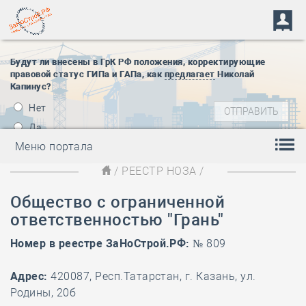
Будут ли внесены в ГрК РФ положения, корректирующие
правовой статус ГИПа и ГАПа, как
предлагает
Николай
Капинус?
Нет
Да
Меню портала
/
РЕЕСТР НОЗА
/
Общество с ограниченной
ответственностью "Грань"
Номер в реестре ЗаНоСтрой.РФ:
№ 809
Адрес:
420087, Респ.Татарстан, г. Казань, ул.
Родины, 20б