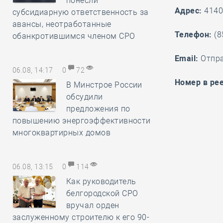
понесли
Адрес:
41405
субсидиарную ответственность за
авансы, неотработанные
Телефон:
(8
обанкротившимся членом СРО
Email:
Отпр
06.08, 14:17
0
72
Номер в рее
В Минстрое России
обсудили
предложения по
повышению энергоэффективности
многоквартирных домов
06.08, 13:15
0
114
Как руководитель
белгородской СРО
вручал орден
заслуженному строителю к его 90-