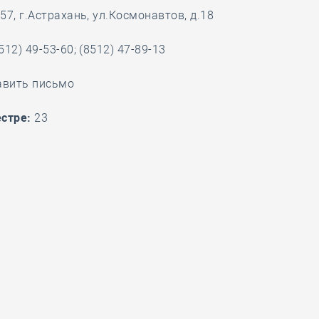
7, г.Астрахань, ул.Космонавтов, д.18
28 мая
-
Д
512) 49-53-60; (8512) 47-89-13
авить письмо
стре:
23