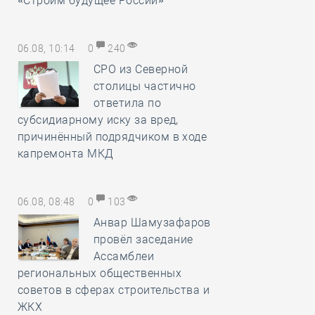
«Строим будущее России»
06.08, 10:14
0
240
СРО из Северной
столицы частично
ответила по
субсидиарному иску за вред,
причинённый подрядчиком в ходе
капремонта МКД
06.08, 08:48
0
103
Анвар Шамузафаров
провёл заседание
Ассамблеи
региональных общественных
советов в сферах строительства и
ЖКХ