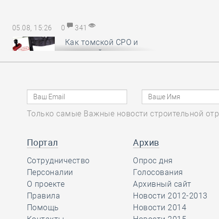
05.08, 15:26
0
341
Как томской СРО и
НОСТРОЙ удалось
отстоять КФ ОДО,
добившись отказа в иске почти на
28,6 миллиона рублей
Только самые Важные новости строительной отр
05.08, 14:18
0
382
Руководству
Портал
Архив
Национального
Сотрудничество
объединения
Опрос дня
изыскателей и проектировщиков
Персоналии
Голосования
вручены награды
О проекте
Архивный сайт
профессионального сообщества
Правила
Новости 2012-2013
Помощь
Новости 2014