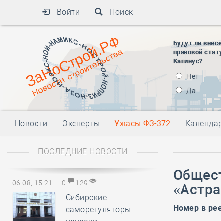
Войти
Поиск
Будут ли внес
правовой стат
Капинус?
Нет
Да
Новости
Эксперты
Ужасы ФЗ-372
Календа
ПОСЛЕДНИЕ НОВОСТИ
Общест
06.08, 15:21
0
129
«Астр
Сибирские
Номер в ре
саморегуляторы