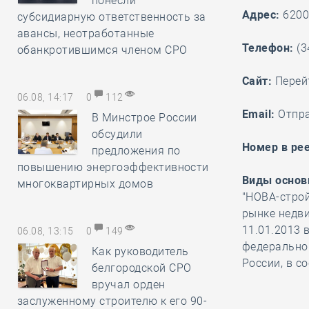
понесли
Адрес:
62007
субсидиарную ответственность за
авансы, неотработанные
Телефон:
(3
обанкротившимся членом СРО
Cайт:
Перей
06.08, 14:17
0
112
Email:
Отпр
В Минстрое России
обсудили
Номер в рее
предложения по
повышению энергоэффективности
Виды основ
многоквартирных домов
"НОВА-строй
рынке недв
11.01.2013 
06.08, 13:15
0
149
федеральног
Как руководитель
России, в с
белгородской СРО
вручал орден
заслуженному строителю к его 90-