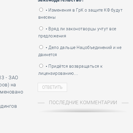
ень пограничника
• Изменения в ГрК о защите КФ будут
внесены
• Вряд ли законотворцы учтут все
предложения
• Дело дальше Нацобъединений и не
двинется
• Придётся возвращаться к
лицензированию…
13 - ЗАО
ров) на
именовано
ПОСЛЕДНИЕ КОММЕНТАРИИ
лдингов