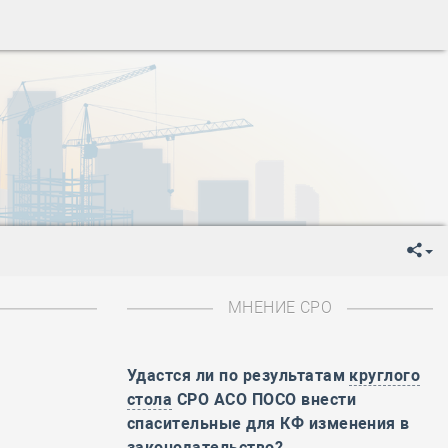
ень пограничника
-
День Строителя
-
День Государственного флага Российской Федерации
я
-
День знаний
-
День сотрудника органов внутренних дел РФ
-
День полного освобождения Ленинграда от фашистской
ень Весны и Труда
ень Победы!
ень пограничника
-
День Строителя
-
День Государственного флага Российской Федерации
МНЕНИЕ СРО
я
-
День знаний
-
День сотрудника органов внутренних дел РФ
Удастся ли по результатам
круглого
-
День полного освобождения Ленинграда от фашистской
стола
СРО АСО ПОСО внести
ень Весны и Труда
спасительные для КФ изменения в
ень Победы!
законодательство?