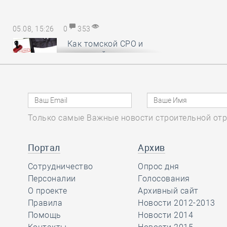
05.08, 15:26
0
353
Как томской СРО и
НОСТРОЙ удалось
отстоять КФ ОДО,
добившись отказа в иске почти на
28,6 миллиона рублей
Только самые Важные новости строительной отр
05.08, 14:18
0
390
Руководству
Портал
Архив
Национального
Сотрудничество
объединения
Опрос дня
изыскателей и проектировщиков
Персоналии
Голосования
вручены награды
О проекте
Архивный сайт
профессионального сообщества
Правила
Новости 2012-2013
Помощь
Новости 2014