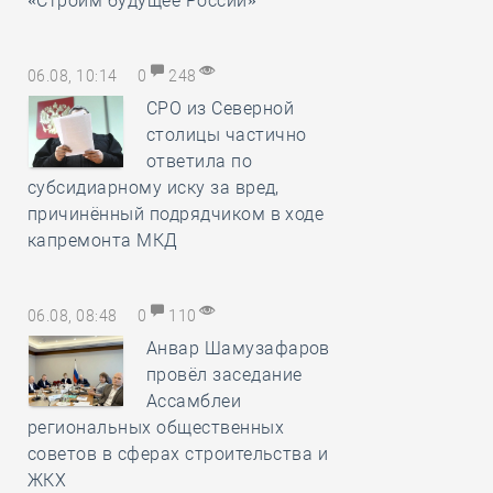
«Строим будущее России»
06.08, 10:14
0
248
СРО из Северной
столицы частично
ответила по
субсидиарному иску за вред,
причинённый подрядчиком в ходе
капремонта МКД
06.08, 08:48
0
110
Анвар Шамузафаров
провёл заседание
Ассамблеи
региональных общественных
советов в сферах строительства и
ЖКХ