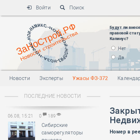
Войти
Поиск
Будут ли внес
правовой стат
Капинус?
Нет
Да
Новости
Эксперты
Ужасы ФЗ-372
Календа
ПОСЛЕДНИЕ НОВОСТИ
Закрыт
06.08, 15:21
0
189
Недви
Сибирские
Номер в ре
саморегуляторы