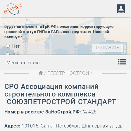
Будут ли внесены в ГрК РФ положения, корректирующие
правовой статус ГИПа и ГАПа, как
предлагает
Николай
Капинус?
Нет
Да
Меню портала
/
РЕЕСТР НОСТРОЙ
/
СРО Ассоциация компаний
строительного комплекса
"СОЮЗПЕТРОСТРОЙ-СТАНДАРТ"
Номер в реестре ЗаНоСтрой.РФ:
№ 425
Адрес:
191015, Санкт-Петербург, Шпалерная ул., д.