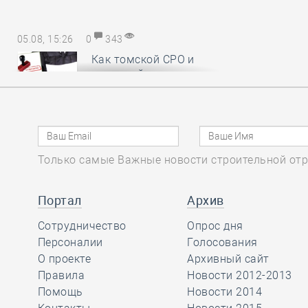
05.08, 15:26
0
343
Как томской СРО и
НОСТРОЙ удалось
отстоять КФ ОДО,
добившись отказа в иске почти на
28,6 миллиона рублей
Только самые Важные новости строительной отр
05.08, 14:18
0
385
Руководству
Портал
Архив
Национального
Сотрудничество
объединения
Опрос дня
изыскателей и проектировщиков
Персоналии
Голосования
вручены награды
О проекте
Архивный сайт
профессионального сообщества
Правила
Новости 2012-2013
Помощь
Новости 2014