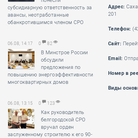
понесли
Адрес:
Сахал
субсидиарную ответственность за
201
авансы, неотработанные
обанкротившимся членом СРО
Телефон:
(4
Cайт:
Перей
06.08, 14:17
0
82
В Минстрое России
Email:
Отпр
обсудили
предложения по
Номер в рее
повышению энергоэффективности
многоквартирных домов
Виды основ
06.08, 13:15
0
123
Как руководитель
белгородской СРО
вручал орден
заслуженному строителю к его 90-