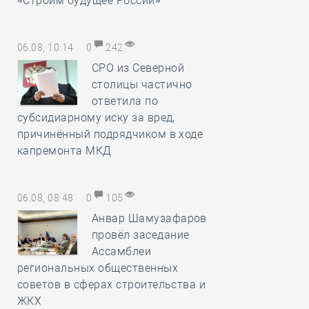
«Строим будущее России»
06.08, 10:14
0
242
СРО из Северной
столицы частично
ответила по
субсидиарному иску за вред,
причинённый подрядчиком в ходе
капремонта МКД
06.08, 08:48
0
105
Анвар Шамузафаров
провёл заседание
Ассамблеи
региональных общественных
советов в сферах строительства и
ЖКХ