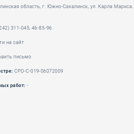
28 мая
-
Д
инская область, г. Южно-Сахалинск, ул. Карла Маркса, 
242) 311-045, 46-85-96
ти на сайт
авить письмо
стре:
СРО-С-019-06072009
ных работ:
-