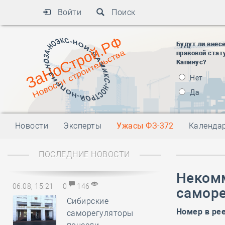
Войти
Поиск
Будут ли внес
правовой стат
Капинус?
Нет
Да
Новости
Эксперты
Ужасы ФЗ-372
Календа
ПОСЛЕДНИЕ НОВОСТИ
Некомм
06.08, 15:21
0
146
саморе
Сибирские
Номер в ре
саморегуляторы