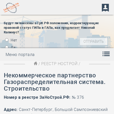
Будут ли внесены в ГрК РФ положения, корректирующие
правовой статус ГИПа и ГАПа, как
предлагает
Николай
Капинус?
Нет
Да
Меню портала
/
РЕЕСТР НОСТРОЙ
/
Некоммерческое партнерство
Газораспределительная система.
Строительство
Номер в реестре ЗаНоСтрой.РФ:
№ 376
Адрес:
Санкт-Петербург, Большой Сампсониевский