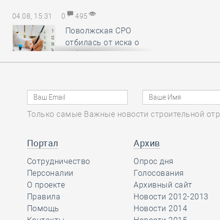
04.08, 15:31
0
495
Поволжская СРО
отбилась от иска о
субсидиарной
ответственности, убедив арбитраж
в пропуске истцом срока исковой
давности
Только самые Важные новости строительной отр
04.08, 14:19
0
221
Нацобъединение
Портал
Архив
изыскателей и
Сотрудничество
проектировщиков
Опрос дня
объявляет о приёме заявок на XI
Персоналии
Голосования
Международный
О проекте
Архивный сайт
профессиональный конкурс
Правила
Новости 2012-2013
НОПРИЗ на лучший проект
Помощь
Новости 2014