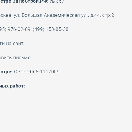
естре ЗаНоСтрой.РФ:
№ 357
28 мая
-
Д
сква, ул. Большая Академическая ул., д.44, стр.2
95) 976-02-89, (499) 153-85-38
ти на сайт
авить письмо
стре:
СРО-С-065-1112009
ных работ:
-