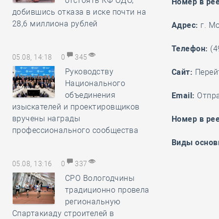
отстоять КФ ОДО,
Номер в ре
добившись отказа в иске почти на
28,6 миллиона рублей
Адрес:
г. Мо
Телефон:
(4
05.08, 14:18
0
345
Руководству
Cайт:
Перей
Национального
объединения
Email:
Отпр
изыскателей и проектировщиков
вручены награды
Номер в рее
профессионального сообщества
Виды основ
05.08, 13:16
0
337
СРО Вологодчины
традиционно провела
региональную
Спартакиаду строителей в