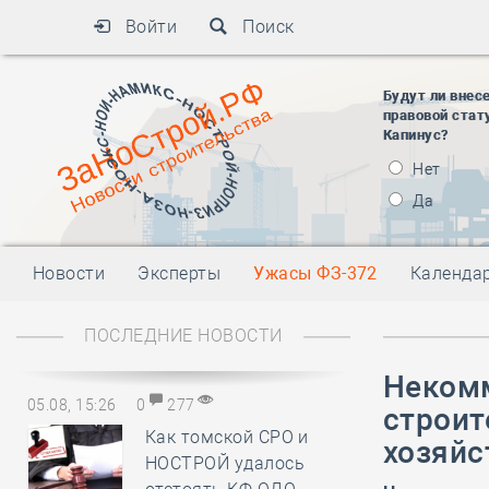
Войти
Поиск
Будут ли внес
правовой стат
Капинус?
Нет
Да
Новости
Эксперты
Ужасы ФЗ-372
Календа
ПОСЛЕДНИЕ НОВОСТИ
Некомм
05.08, 15:26
0
277
строит
Как томской СРО и
хозяйс
НОСТРОЙ удалось