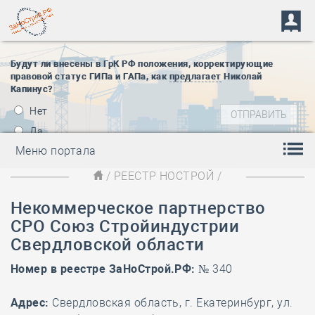
Будут ли внесены в ГрК РФ положения, корректирующие
правовой статус ГИПа и ГАПа, как
предлагает
Николай
Капинус?
Нет
Да
Меню портала
/
РЕЕСТР НОСТРОЙ
/
Некоммерческое партнерство
СРО Союз Стройиндустрии
Свердловской области
Номер в реестре ЗаНоСтрой.РФ:
№ 340
Адрес:
Свердловская область, г. Екатеринбург, ул.