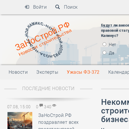
Войти
Поиск
Будут ли внес
правовой стат
Капинус?
Нет
Да
Новости
Эксперты
Ужасы ФЗ-372
Календа
ПОСЛЕДНИЕ НОВОСТИ
Некомм
07.08, 15:00
0
340
строит
ЗаНоСтрой.РФ
бизнес
поздравляет всех