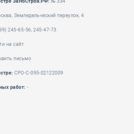
естре ЗаНоСтрой.РФ:
№ 334
28 мая
-
Д
осква, Земледельческий переулок, 4
99) 245-65-56, 245-47-73
ти на сайт
авить письмо
стре:
СРО-С-095-02122009
ных работ:
-