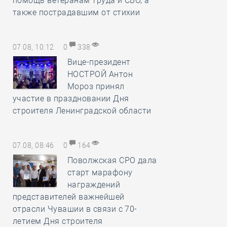
помощь ветеранам труда и СВО, а
также пострадавшим от стихии
07.08, 10:12
0
338
Вице-президент
НОСТРОЙ Антон
Мороз принял
участие в праздновании Дня
строителя Ленинградской области
07.08, 08:46
0
164
Поволжская СРО дала
старт марафону
награждений
представителей важнейшей
отрасли Чувашии в связи с 70-
летием Дня строителя