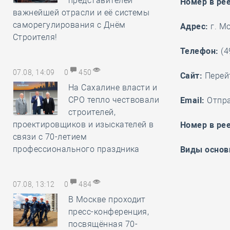
представителей
Номер в ре
важнейшей отрасли и её системы
саморегулирования с Днём
Адрес:
г. М
Строителя!
Телефон:
(4
07.08, 14:09
0
450
Cайт:
Перей
На Сахалине власти и
СРО тепло чествовали
Email:
Отпр
строителей,
проектировщиков и изыскателей в
Номер в рее
связи с 70-летием
профессионального праздника
Виды основ
07.08, 13:12
0
484
В Москве проходит
пресс-конференция,
посвящённая 70-