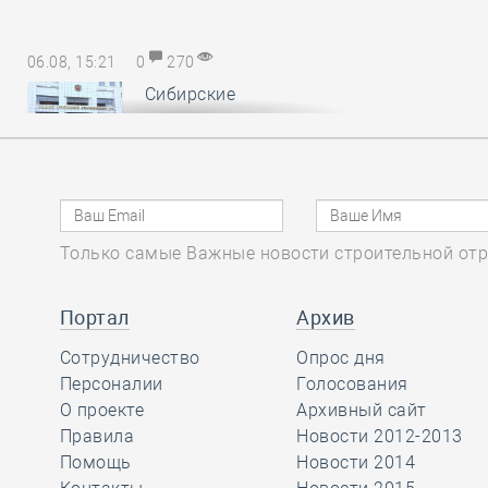
06.08, 15:21
0
270
Сибирские
саморегуляторы
понесли
субсидиарную ответственность за
авансы, неотработанные
обанкротившимся членом СРО
Только самые Важные новости строительной отр
06.08, 14:17
0
176
Портал
Архив
В Минстрое России
Сотрудничество
обсудили
Опрос дня
Персоналии
предложения по
Голосования
повышению энергоэффективности
О проекте
Архивный сайт
многоквартирных домов
Правила
Новости 2012-2013
Помощь
Новости 2014