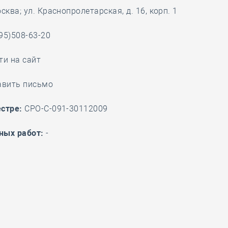
сква; ул. Краснопролетарская, д. 16, корп. 1
28 мая
-
Д
95)508-63-20
ти на сайт
авить письмо
стре:
СРО-С-091-30112009
ных работ:
-