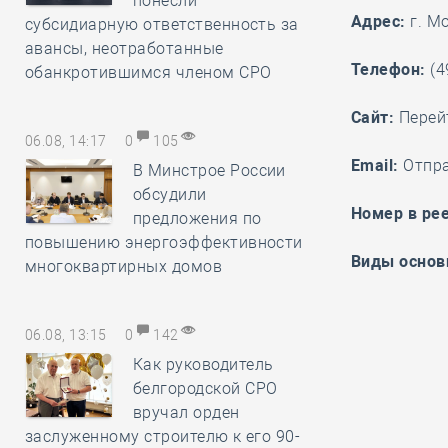
понесли
Адрес:
г. Мо
субсидиарную ответственность за
авансы, неотработанные
Телефон:
(4
обанкротившимся членом СРО
Cайт:
Перей
06.08, 14:17
0
105
Email:
Отпр
В Минстрое России
обсудили
Номер в рее
предложения по
повышению энергоэффективности
Виды основ
многоквартирных домов
06.08, 13:15
0
142
Как руководитель
белгородской СРО
вручал орден
заслуженному строителю к его 90-