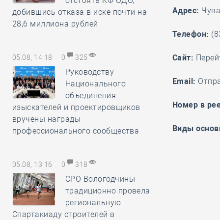
отстоять КФ ОДО,
Адрес:
Чуваш
добившись отказа в иске почти на
28,6 миллиона рублей
Телефон:
(8
Cайт:
Перей
05.08, 14:18
0
325
Руководству
Email:
Отпр
Национального
объединения
Номер в рее
изыскателей и проектировщиков
вручены награды
Виды основ
профессионального сообщества
05.08, 13:16
0
318
СРО Вологодчины
традиционно провела
региональную
Спартакиаду строителей в