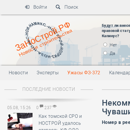
Войти
Поиск
Будут ли внес
правовой стат
Капинус?
Нет
Да
Новости
Эксперты
Ужасы ФЗ-372
Календа
ПОСЛЕДНИЕ НОВОСТИ
Некомм
05.08, 15:26
0
237
Чуваш
Как томской СРО и
Номер в ре
НОСТРОЙ удалось