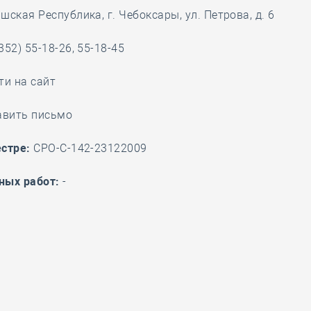
ская Республика, г. Чебоксары, ул. Петрова, д. 6
28 мая
-
Д
352) 55-18-26, 55-18-45
ти на сайт
авить письмо
стре:
СРО-С-142-23122009
ных работ:
-