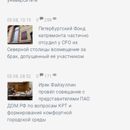
университете
05.08, 10:15
0
299
Петербургский Фонд
капремонта частично
отсудил у СРО из
Северной столицы возмещение за
брак, допущенный её участником
05.08, 08:52
0
171
Ирек Файзуллин
провёл совещание с
представителями ПАО
ДОМ.РФ по вопросам КРТ и
формирования комфортной
городской среды