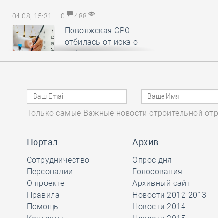
04.08, 15:31
0
488
Поволжская СРО
отбилась от иска о
субсидиарной
ответственности, убедив арбитраж
в пропуске истцом срока исковой
давности
Только самые Важные новости строительной отр
04.08, 14:19
0
216
Нацобъединение
Портал
Архив
изыскателей и
Сотрудничество
проектировщиков
Опрос дня
объявляет о приёме заявок на XI
Персоналии
Голосования
Международный
О проекте
Архивный сайт
профессиональный конкурс
Правила
Новости 2012-2013
НОПРИЗ на лучший проект
Помощь
Новости 2014