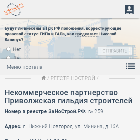
Будут ли внесены в ГрК РФ положения, корректирующие
правовой статус ГИПа и ГАПа, как
предлагает
Николай
Капинус?
Нет
Да
Меню портала
/
РЕЕСТР НОСТРОЙ
/
Некоммерческое партнерство
Приволжская гильдия строителей
Номер в реестре ЗаНоСтрой.РФ:
№ 259
Адрес:
г. Нижний Новгород, ул. Минина, д.16А.