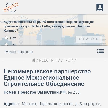
Будут ли внесены в ГрК РФ положения, корректирующие
правовой статус ГИПа и ГАПа, как
предлагает
Николай
Капинус?
Нет
Да
Меню портала
/
РЕЕСТР НОСТРОЙ
/
Некоммерческое партнерство
Единое Межрегиональное
Строительное Объединение
Номер в реестре ЗаНоСтрой.РФ:
№ 253
Адрес:
г. Москва, Подольское шоссе, д. 8, корпус 5,