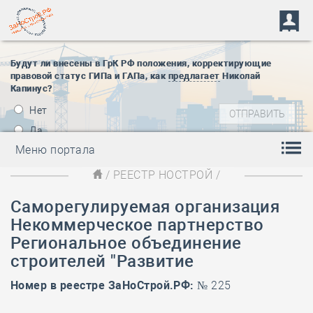
Будут ли внесены в ГрК РФ положения, корректирующие
правовой статус ГИПа и ГАПа, как
предлагает
Николай
Капинус?
Нет
Да
Меню портала
/
РЕЕСТР НОСТРОЙ
/
Саморегулируемая организация
Некоммерческое партнерство
Региональное объединение
строителей "Развитие
Номер в реестре ЗаНоСтрой.РФ:
№ 225