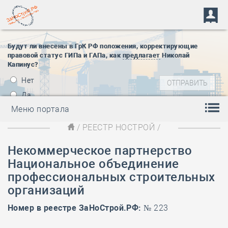
Будут ли внесены в ГрК РФ положения, корректирующие
правовой статус ГИПа и ГАПа, как
предлагает
Николай
Капинус?
Нет
Да
Меню портала
/
РЕЕСТР НОСТРОЙ
/
Некоммерческое партнерство
Национальное объединение
профессиональных строительных
организаций
Номер в реестре ЗаНоСтрой.РФ:
№ 223