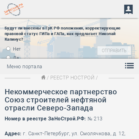
Будут ли внесены в ГрК РФ положения, корректирующие
правовой статус ГИПа и ГАПа, как
предлагает
Николай
Капинус?
Нет
Да
Меню портала
/
РЕЕСТР НОСТРОЙ
/
Некоммерческое партнерство
Союз строителей нефтяной
отрасли Северо-Запада
Номер в реестре ЗаНоСтрой.РФ:
№ 213
Адрес:
г. Санкт-Петербург, ул. Смолячкова, д. 12,