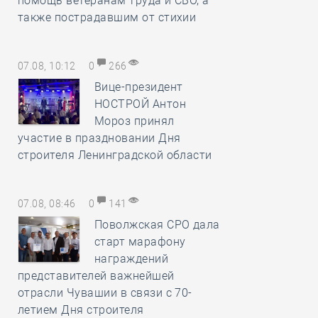
помощь ветеранам труда и СВО, а
также пострадавшим от стихии
07.08, 10:12
0
266
Вице-президент
НОСТРОЙ Антон
Мороз принял
участие в праздновании Дня
строителя Ленинградской области
07.08, 08:46
0
141
Поволжская СРО дала
старт марафону
награждений
представителей важнейшей
отрасли Чувашии в связи с 70-
летием Дня строителя