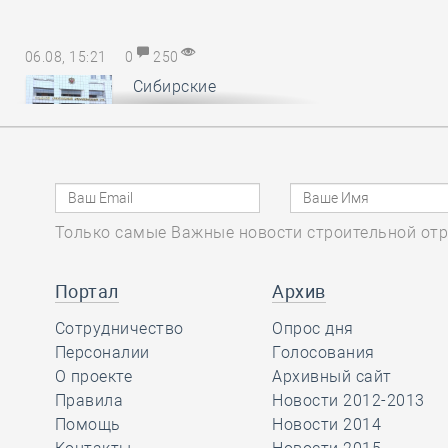
06.08, 15:21
0
250
Сибирские
саморегуляторы
понесли
субсидиарную ответственность за
авансы, неотработанные
обанкротившимся членом СРО
Только самые Важные новости строительной отр
06.08, 14:17
0
158
Портал
Архив
В Минстрое России
Сотрудничество
обсудили
Опрос дня
Персоналии
предложения по
Голосования
повышению энергоэффективности
О проекте
Архивный сайт
многоквартирных домов
Правила
Новости 2012-2013
Помощь
Новости 2014