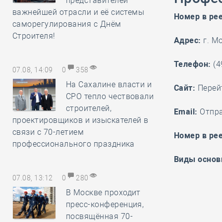
представителей
важнейшей отрасли и её системы
Номер в ре
саморегулирования с Днём
Строителя!
Адрес:
г. Мо
Телефон:
(4
07.08, 14:09
0
358
На Сахалине власти и
Cайт:
Перей
СРО тепло чествовали
строителей,
Email:
Отпр
проектировщиков и изыскателей в
связи с 70-летием
Номер в рее
профессионального праздника
Виды основ
07.08, 13:12
0
280
В Москве проходит
пресс-конференция,
посвящённая 70-