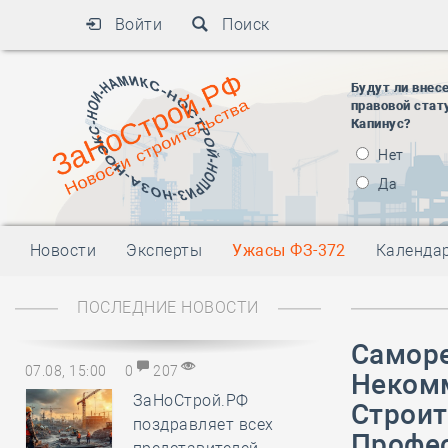
Войти
Поиск
Будут ли внес
правовой стат
Капинус?
Нет
Да
Новости
Эксперты
Ужасы ФЗ-372
Календа
ПОСЛЕДНИЕ НОВОСТИ
Саморе
07.08, 15:00
0
207
Некомм
ЗаНоСтрой.РФ
Строит
поздравляет всех
Профе