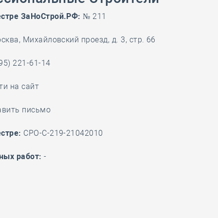
28 мая
-
Д
естре ЗаНоСтрой.РФ:
№ 211
сква, Михайловский проезд, д. 3, стр. 66
95) 221-61-14
ти на сайт
авить письмо
стре:
СРО-С-219-21042010
ных работ:
-