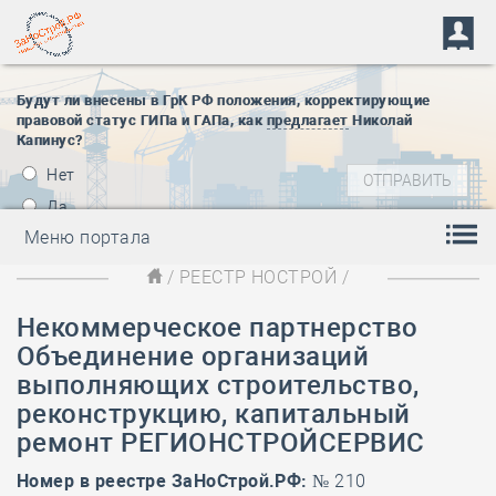
Будут ли внесены в ГрК РФ положения, корректирующие
правовой статус ГИПа и ГАПа, как
предлагает
Николай
Капинус?
Нет
Да
Меню портала
/
РЕЕСТР НОСТРОЙ
/
Некоммерческое партнерство
Объединение организаций
выполняющих строительство,
реконструкцию, капитальный
ремонт РЕГИОНСТРОЙСЕРВИС
Номер в реестре ЗаНоСтрой.РФ:
№ 210