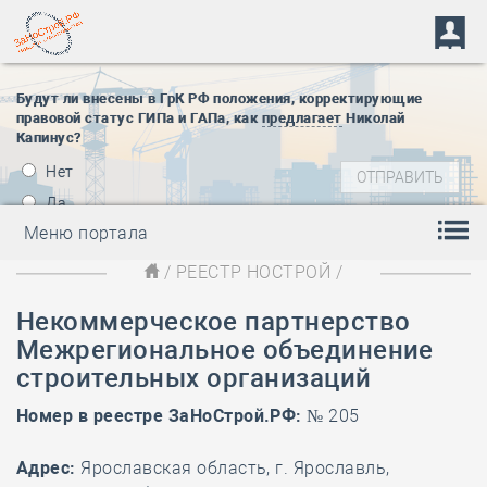
Будут ли внесены в ГрК РФ положения, корректирующие
правовой статус ГИПа и ГАПа, как
предлагает
Николай
Капинус?
Нет
Да
Меню портала
/
РЕЕСТР НОСТРОЙ
/
Некоммерческое партнерство
Межрегиональное объединение
строительных организаций
Номер в реестре ЗаНоСтрой.РФ:
№ 205
Адрес:
Ярославская область, г. Ярославль,