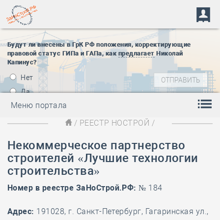
Будут ли внесены в ГрК РФ положения, корректирующие
правовой статус ГИПа и ГАПа, как
предлагает
Николай
Капинус?
Нет
Да
Меню портала
/
РЕЕСТР НОСТРОЙ
/
Некоммерческое партнерство
строителей «Лучшие технологии
строительства»
Номер в реестре ЗаНоСтрой.РФ:
№ 184
Адрес:
191028, г. Санкт-Петербург, Гагаринская ул.,