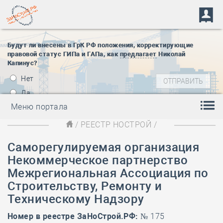
Будут ли внесены в ГрК РФ положения, корректирующие
правовой статус ГИПа и ГАПа, как
предлагает
Николай
Капинус?
Нет
Да
Меню портала
/
РЕЕСТР НОСТРОЙ
/
Саморегулируемая организация
Некоммерческое партнерство
Межрегиональная Ассоциация по
Строительству, Ремонту и
Техническому Надзору
Номер в реестре ЗаНоСтрой.РФ:
№ 175