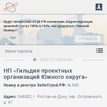
Будут ли внесены в ГрК РФ положения, корректирующие
правовой статус ГИПа и ГАПа, как
предлагает
Николай
Капинус?
Нет
Да
Меню портала
/
РЕЕСТР НОПРИЗ
/
НП «Гильдия проектных
организаций Южного округа»
Номер в реестре ЗаНоСтрой.РФ:
№ 683
Адрес:
344002, г. Ростов-на-Дону, пер. Островского,
д. 47