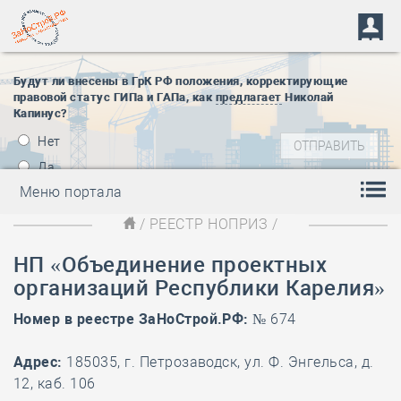
Будут ли внесены в ГрК РФ положения, корректирующие
правовой статус ГИПа и ГАПа, как
предлагает
Николай
Капинус?
Нет
Да
Меню портала
/
РЕЕСТР НОПРИЗ
/
НП «Объединение проектных
организаций Республики Карелия»
Номер в реестре ЗаНоСтрой.РФ:
№ 674
Адрес:
185035, г. Петрозаводск, ул. Ф. Энгельса, д.
12, каб. 106