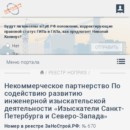
Будут ли внесены в ГрК РФ положения, корректирующие
правовой статус ГИПа и ГАПа, как
предлагает
Николай
Капинус?
Нет
Да
Меню портала
/
РЕЕСТР НОПРИЗ
/
Некоммерческое партнерство По
содействию развитию
инженерной изыскательской
деятельности «Изыскатели Санкт-
Петербурга и Северо-Запада»
Номер в реестре ЗаНоСтрой.РФ:
№ 670