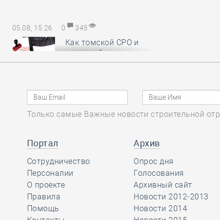
05.08, 15:26
0
345
Как томской СРО и
НОСТРОЙ удалось
отстоять КФ ОДО,
добившись отказа в иске почти на
28,6 миллиона рублей
Только самые Важные новости строительной отр
05.08, 14:18
0
388
Руководству
Портал
Архив
Национального
Сотрудничество
объединения
Опрос дня
изыскателей и проектировщиков
Персоналии
Голосования
вручены награды
О проекте
Архивный сайт
профессионального сообщества
Правила
Новости 2012-2013
Помощь
Новости 2014