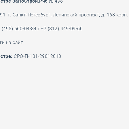
естре ЗаНоСтрой.РФ:
№ 498
28 мая
-
Д
1, г. Санкт-Петербург, Ленинский проспект, д. 168 корп.
 (495) 660-04-84 / +7 (812) 449-09-60
ти на сайт
стре:
СРО-П-131-29012010