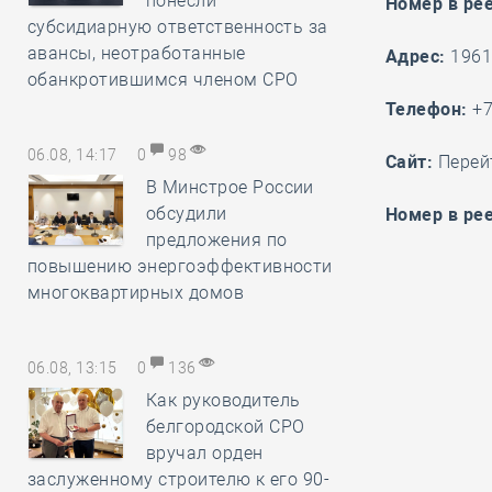
понесли
Номер в ре
субсидиарную ответственность за
авансы, неотработанные
Адрес:
19619
обанкротившимся членом СРО
Телефон:
+7
06.08, 14:17
0
98
Cайт:
Перей
В Минстрое России
обсудили
Номер в рее
предложения по
повышению энергоэффективности
многоквартирных домов
06.08, 13:15
0
136
Как руководитель
белгородской СРО
вручал орден
заслуженному строителю к его 90-