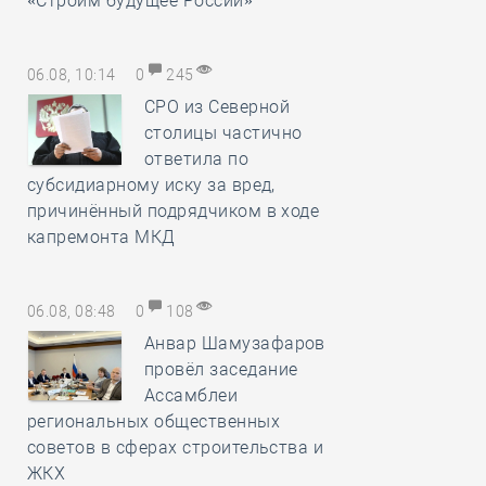
«Строим будущее России»
06.08, 10:14
0
245
СРО из Северной
столицы частично
ответила по
субсидиарному иску за вред,
причинённый подрядчиком в ходе
капремонта МКД
06.08, 08:48
0
108
Анвар Шамузафаров
провёл заседание
Ассамблеи
региональных общественных
советов в сферах строительства и
ЖКХ