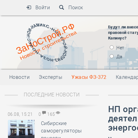
Войти
Поиск
Будут ли внес
правовой стат
Капинус?
Нет
Да
Новости
Эксперты
Ужасы ФЗ-372
Календа
ПОСЛЕДНИЕ НОВОСТИ
НП орг
06.08, 15:21
0
165
деятел
Сибирские
энерго
саморегуляторы