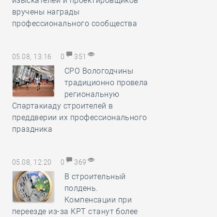
изыскателей и проектировщиков
вручены награды
профессионального сообщества
05.08, 13:16
0
351
СРО Вологодчины
традиционно провела
региональную
Спартакиаду строителей в
преддверии их профессионального
праздника
05.08, 12:20
0
369
В строительный
полдень.
Компенсации при
переезде из-за КРТ станут более