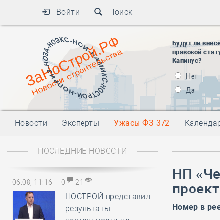
Войти
Поиск
Будут ли внес
правовой стат
Капинус?
Нет
Да
Новости
Эксперты
Ужасы ФЗ-372
Календа
ПОСЛЕДНИЕ НОВОСТИ
НП «Че
06.08, 11:16
0
21
проек
НОСТРОЙ представил
Номер в ре
результаты