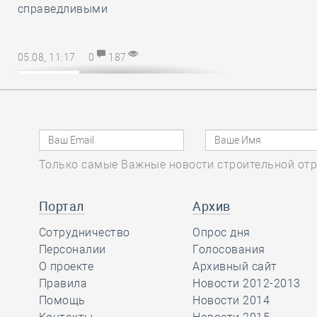
справедливыми
05.08, 11:17
0
187
Очередной
Российский форум
изыскателей пройдёт
в сентябре в Московском
государственном строительном
университете
Только самые Важные новости строительной отр
Портал
Архив
05.08, 10:15
0
315
Сотрудничество
Петербургский Фонд
Опрос дня
Персоналии
капремонта частично
Голосования
О проекте
отсудил у СРО из
Архивный сайт
Северной столицы возмещение за
Правила
Новости 2012-2013
брак, допущенный её участником
Помощь
Новости 2014