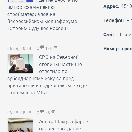
деятельности по
Адрес:
45409
импортозамещению
стройматериалов на
Телефон:
+7
Всероссийском медиафоруме
«Строим будущее России»
Cайт:
Перей
Номер в рее
06.08, 10:14
0
145
СРО из Северной
столицы частично
ответила по
субсидиарному иску за вред,
причинённый подрядчиком в ходе
капремонта МКД
06.08, 08:48
0
75
Анвар Шамузафаров
провёл заседание